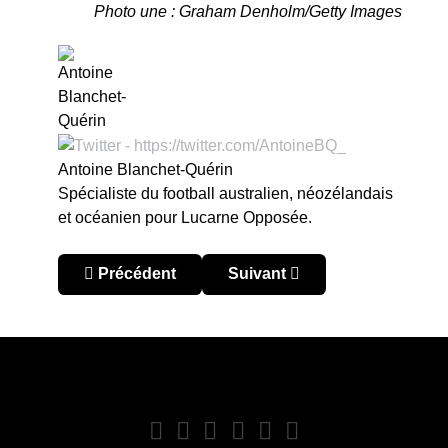
Photo une : Graham Denholm/Getty Images
Antoine Blanchet-Quérin
Spécialiste du football australien, néozélandais
et océanien pour Lucarne Opposée.
Article précédent : Australie – A-League Men 2023
Article suivant : Australie –
Précédent
Suivant