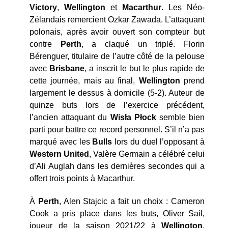
Victory
,
Wellington
et
Macarthur
. Les Néo-
Zélandais remercient Ozkar Zawada. L’attaquant
polonais, après avoir ouvert son compteur but
contre
Perth
, a claqué un triplé. Florin
Bérenguer, titulaire de l’autre côté de la pelouse
avec
Brisbane
, a inscrit le but le plus rapide de
cette journée, mais au final,
Wellington
prend
largement le dessus à domicile (5-2). Auteur de
quinze buts lors de l’exercice précédent,
l’ancien attaquant du
Wisła Płock
semble bien
parti pour battre ce record personnel. S’il n’a pas
marqué avec les
Bulls
lors du duel l’opposant à
Western United
, Valère Germain a célébré celui
d’Ali Auglah dans les dernières secondes qui a
offert trois points à Macarthur.
À
Perth
, Alen Stajcic a fait un choix : Cameron
Cook a pris place dans les buts, Oliver Sail,
joueur de la saison 2021/22 à
Wellington
,