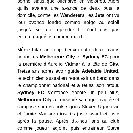
bonne statistique offensive en victoires. Alors
qu’ils avaient une avance de deux buts, à
domicile, contre les
Wanderers
, les
Jets
ont vu
leur avance fondre comme neige au soleil
jusqu’à se faire rejoindre. Et n’ont ainsi pas
encore gagné le moindre match.
Même bilan au coup d’envoi entre deux favoris
annoncés
Melbourne City
et
Sydney FC
pour
la première d’Aurelio Vidmar à la tête de
City
.
Treize ans après avoir guidé
Adelaide United
,
le technicien australien retrouvait un banc dans
le championnat national et a réussi son retour.
Sydney FC
s’enfonce encore un peu plus,
Melbourne City
a conservé sa cage inviolée et
s’impose sur des buts signés Steven Ugarković
et Jamie Maclaren inscrits juste avant et juste
après la pause. Après dix-neuf ans au club
comme joueur, adjoint, puis entraîneur, Steve