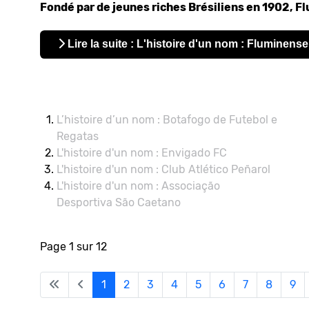
Fondé par de jeunes riches Brésiliens en 1902, Flu
Lire la suite : L'histoire d'un nom : Fluminens
L’histoire d’un nom : Botafogo de Futebol e
Regatas
L'histoire d'un nom : Envigado FC
L'histoire d'un nom : Club Atlético Peñarol
L'histoire d'un nom : Associação
Desportiva São Caetano
Page 1 sur 12
1
2
3
4
5
6
7
8
9