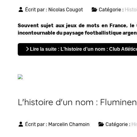
Écrit par :
Nicolas Cougot
Catégorie :
Histo
Souvent sujet aux jeux de mots en France, le 
incontournable du paysage footballistique argen
Lire la suite : L’histoire d’un nom : Club Atlét
L'histoire d'un nom : Flumine
Écrit par :
Marcelin Chamoin
Catégorie :
Hi