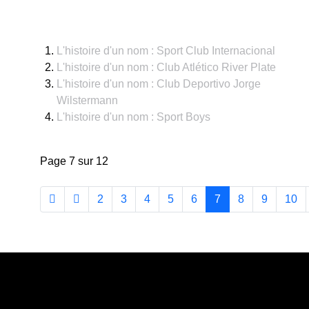
L'histoire d'un nom : Sport Club Internacional
L'histoire d'un nom : Club Atlético River Plate
L'histoire d'un nom : Club Deportivo Jorge
Wilstermann
L'histoire d'un nom : Sport Boys
Page 7 sur 12
2
3
4
5
6
7
8
9
10