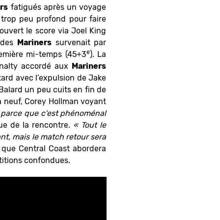
rs
fatigués après un voyage
 trop peu profond pour faire
ouvert le score via Joel King
e des
Mariners
survenait par
e
première mi-temps (45+3
). La
pénalty accordé aux
Mariners
tard avec l’expulsion de Jake
Balard un peu cuits en fin de
 à neuf, Corey Hollman voyant
, parce que c'est phénoménal
sue de la rencontre.
« Tout le
nt, mais le match retour sera
 que Central Coast abordera
titions confondues.