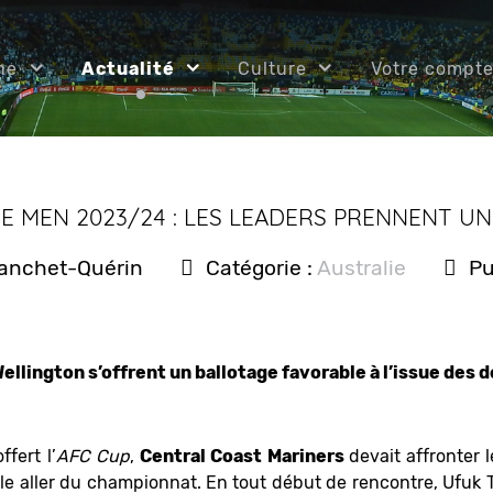
ne
Actualité
Culture
Votre compt
UE MEN 2023/24 : LES LEADERS PRENNENT U
lanchet-Quérin
Catégorie :
Australie
Pu
ellington s’offrent un ballotage favorable à l’issue des d
ffert l’
AFC Cup
,
Central Coast Mariners
devait affronter 
ale aller du championnat. En tout début de rencontre, Ufuk