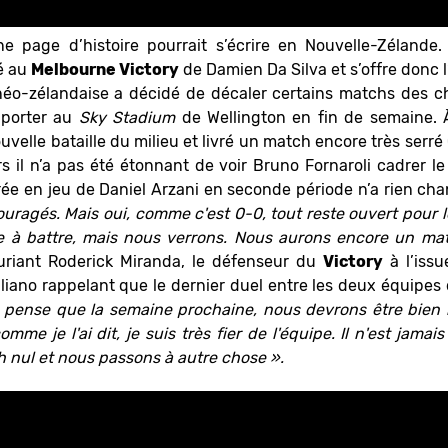
ne page d’histoire pourrait s’écrire en Nouvelle-Zélande.
té au
Melbourne Victory
de Damien Da Silva et s’offre donc l
 néo-zélandaise a décidé de décaler certains matchs des 
porter au
Sky Stadium
de Wellington en fin de semaine. À
uvelle bataille du milieu et livré un match encore très serré
rs il n’a pas été étonnant de voir Bruno Fornaroli cadrer le 
rée en jeu de Daniel Arzani en seconde période n’a rien ch
uragés. Mais oui, comme c'est 0-0, tout reste ouvert pour l
cile à battre, mais nous verrons. Nous aurons encore un m
uriant Roderick Miranda, le défenseur du
Victory
à l’issu
aliano rappelant que le dernier duel entre les deux équipe
 pense que la semaine prochaine, nous devrons être bien me
me je l'ai dit, je suis très fier de l'équipe. Il n'est jamais 
nul et nous passons à autre chose ».