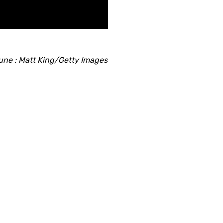
une : Matt King/Getty Images
ants