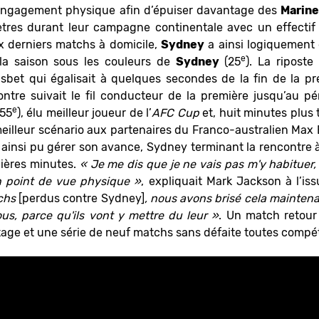
 engagement physique afin d’épuiser davantage des
Marine
ètres durant leur campagne continentale avec un effectif
ix derniers matchs à domicile,
Sydney
a ainsi logiquement 
e
la saison sous les couleurs de
Sydney
(25
). La ripost
isbet qui égalisait à quelques secondes de la fin de la 
ontre suivait le fil conducteur de la première jusqu’au 
e
(55
), élu meilleur joueur de l’
AFC Cup
et, huit minutes plus 
n meilleur scénario aux partenaires du Franco-australien Max 
 ainsi pu gérer son avance, Sydney terminant la rencontre
nières minutes.
« Je me dis que je ne vais pas m'y habituer
n point de vue physique »
, expliquait Mark Jackson à l’is
tchs
[perdus contre Sydney]
, nous avons brisé cela maintena
ous, parce qu'ils vont y mettre du leur »
. Un match retour
age et une série de neuf matchs sans défaite toutes compé