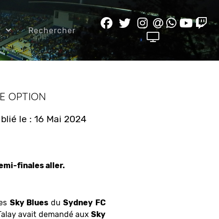
e
Rechercher
NE OPTION
blié le : 16 Mai 2024
emi-finales aller.
les
Sky Blues
du
Sydney
FC
 Talay avait demandé aux
Sky