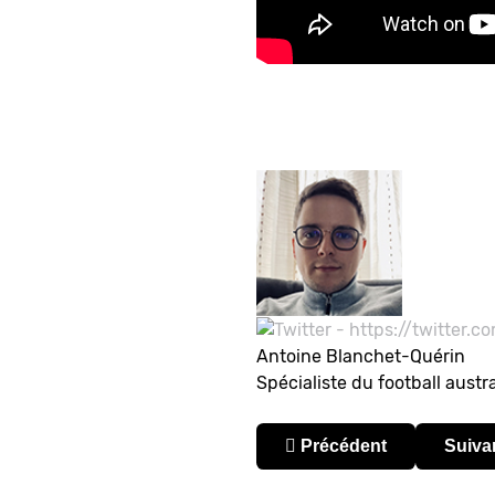
Antoine Blanchet-Quérin
Spécialiste du football aust
Article précédent : Austr
Articl
Précédent
Suiva