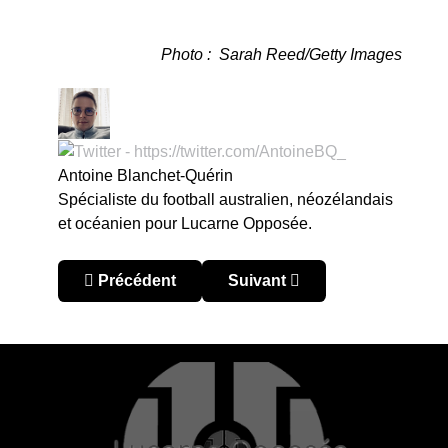
Photo : Sarah Reed/Getty Images
Antoine Blanchet-Quérin
Spécialiste du football australien, néozélandais
et océanien pour Lucarne Opposée.
Article précédent : Australie – A-League Men 2023
Article suivant : Australie 
Précédent
Suivant