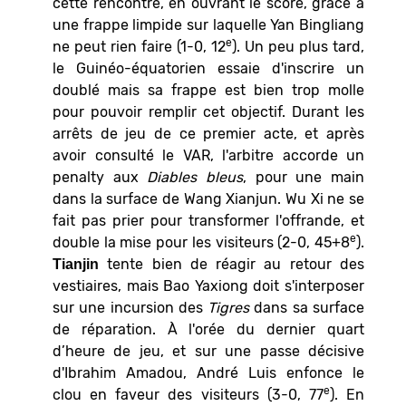
cette rencontre, en ouvrant le score, grâce à
une frappe limpide sur laquelle Yan Bingliang
e
ne peut rien faire (1-0, 12
). Un peu plus tard,
le Guinéo-équatorien essaie d'inscrire un
doublé mais sa frappe est bien trop molle
pour pouvoir remplir cet objectif. Durant les
arrêts de jeu de ce premier acte, et après
avoir consulté le VAR, l'arbitre accorde un
penalty aux
Diables bleus
, pour une main
dans la surface de Wang Xianjun. Wu Xi ne se
fait pas prier pour transformer l'offrande, et
e
double la mise pour les visiteurs (2-0, 45+8
).
tente bien de réagir au retour des
Tianjin
vestiaires, mais Bao Yaxiong doit s'interposer
sur une incursion des
Tigres
dans sa surface
de réparation. À l'orée du dernier quart
d’heure de jeu, et sur une passe décisive
d'Ibrahim Amadou, André Luis enfonce le
e
clou en faveur des visiteurs (3-0, 77
). En