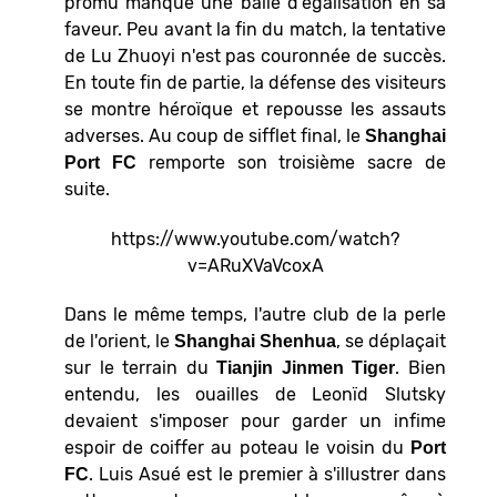
promu manque une balle d'égalisation en sa
faveur. Peu avant la fin du match, la tentative
de Lu Zhuoyi n'est pas couronnée de succès.
En toute fin de partie, la défense des visiteurs
se montre héroïque et repousse les assauts
adverses. Au coup de sifflet final, le
Shanghai
remporte son troisième sacre de
Port FC
suite.
https://www.youtube.com/watch?
v=ARuXVaVcoxA
Dans le même temps, l'autre club de la perle
de l'orient, le
, se déplaçait
Shanghai Shenhua
sur le terrain du
. Bien
Tianjin Jinmen Tiger
entendu, les ouailles de Leonïd Slutsky
devaient s'imposer pour garder un infime
espoir de coiffer au poteau le voisin du
Port
. Luis Asué est le premier à s'illustrer dans
FC