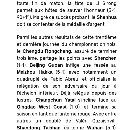
toute fin de match, la tête de Li Sirong
permet aux hôtes de sauver l'honneur (3-1,
e
90+1
). Malgré ce succès probant, le
Shenhua
doit se contenter de la médaille d'argent.
Parmi les autres résultats de cette trentième
et dernière journée du championnat chinois,
le
, assuré de terminer
Chengdu
Rongcheng
troisième, partage les points avec
Shenzhen
(1-1).
inflige une fessée au
Beijing Guoan
(5-1) avec notamment un
Meizhou Hakka
quadruplé de Fabio Abreu, et officialise la
relégation de son adversaire du jour à
l'échelon inférieur. Déjà relégué depuis des
lustres,
s'incline face au
Changchun Yatai
(1-0), et termine sa
Qingdao West Coast
saison en tant que lanterne rouge. Avec entre
autres un doublé de Valéri Qazaishvili,
cartonne
(5-1).
Shandong Taishan
Wuhan