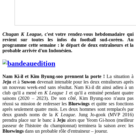
Chugan K League
, c'est votre rendez-vous hebdomadaire qui
revient sur toutes les infos du football sud-coréen. Au
programme cette semaine : le départ de deux entraîneurs et la
probable arrivée d'un Indonésien.
Nam Ki-il et Kim Byung-soo prennent la porte !
La situation à
Jeju
et à
Suwon
devenait intenable pour les deux entraîneurs après
un nouveau week-end sans résultat. Nam Ki-il dit ainsi adieu à un
club qu'il a mené en
K League 1
et qu'il a entrainé pendant quatre
saisons (2020 – 2023). De son côté, Kim Byung-soo n'aura pas
réussi sa mission de redresser les
Bluewings
et quitte ses fonctions
après seulement quatre mois. Les deux hommes sont remplacés par
deux grands noms de la
K League
. Jung Jo-gook (MVP 2016)
prendra place sur le banc à
Jeju
alors que Yeom Gi-hoon (meilleur
passeur de l'histoire du championnat) terminera la saison avec les
Bluewings
dans un probable rôle d'entraineur – joueur.