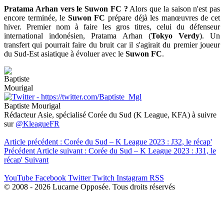
Pratama Arhan vers le Suwon FC ?
Alors que la saison n'est pas
encore terminée, le
Suwon FC
prépare déjà les manœuvres de cet
hiver. Premier nom à faire les gros titres, celui du défenseur
international indonésien, Pratama Arhan (
Tokyo Verdy
). Un
transfert qui pourrait faire du bruit car il s'agirait du premier joueur
du Sud-Est asiatique à évoluer avec le
Suwon FC
.
Baptiste Mourigal
Rédacteur Asie, spécialisé Corée du Sud (K League, KFA) à suivre
sur
@KleagueFR
Article précédent : Corée du Sud – K League 2023 : J32, le récap'
Précédent
Article suivant : Corée du Sud – K League 2023 : J31, le
récap'
Suivant
YouTube
Facebook
Twitter
Twitch
Instagram
RSS
© 2008 - 2026 Lucarne Opposée. Tous droits réservés