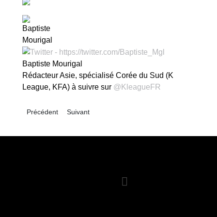
Baptiste Mourigal
Rédacteur Asie, spécialisé Corée du Sud (K
League, KFA) à suivre sur
@KleagueFR
Article précédent : Corée du Sud – Grand format : Seoul – S
Article suivant : Corée du Sud – K League 2024 :
Précédent
Suivant