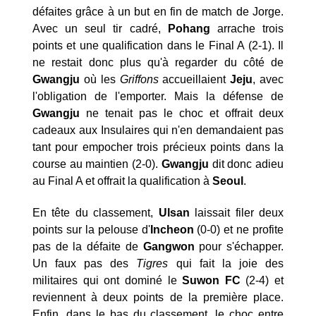
défaites grâce à un but en fin de match de Jorge.
Avec un seul tir cadré,
Pohang
arrache trois
points et une qualification dans le Final A (2-1). Il
ne restait donc plus qu'à regarder du côté de
Gwangju
où les
Griffons
accueillaient
Jeju
, avec
l'obligation de l'emporter. Mais la défense de
Gwangju
ne tenait pas le choc et offrait deux
cadeaux aux Insulaires qui n'en demandaient pas
tant pour empocher trois précieux points dans la
course au maintien (2-0).
Gwangju
dit donc adieu
au Final A et offrait la qualification à
Seoul
.
En tête du classement,
Ulsan
laissait filer deux
points sur la pelouse d'
Incheon
(0-0) et ne profite
pas de la défaite de
Gangwon
pour s'échapper.
Un faux pas des
Tigres
qui fait la joie des
militaires qui ont dominé le
Suwon FC
(2-4) et
reviennent à deux points de la première place.
Enfin, dans le bas du classement, le choc entre