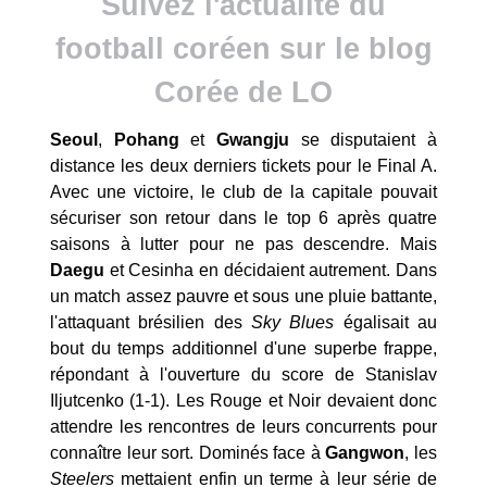
Suivez l'actualité du
football coréen sur le blog
Corée de LO
Seoul
,
Pohang
et
Gwangju
se disputaient à
distance les deux derniers tickets pour le Final A.
Avec une victoire, le club de la capitale pouvait
sécuriser son retour dans le top 6 après quatre
saisons à lutter pour ne pas descendre. Mais
Daegu
et Cesinha en décidaient autrement. Dans
un match assez pauvre et sous une pluie battante,
l'attaquant brésilien des
Sky Blues
égalisait au
bout du temps additionnel d'une superbe frappe,
répondant à l'ouverture du score de Stanislav
Iljutcenko (1-1). Les Rouge et Noir devaient donc
attendre les rencontres de leurs concurrents pour
connaître leur sort. Dominés face à
Gangwon
, les
Steelers
mettaient enfin un terme à leur série de