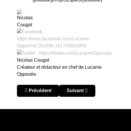
Nicolas Cougot
Créateur et rédacteur en chef de Lucarne
Opposée.
Article précédent : Corée du Sud : Jeonbuk en fi
Article suivant : Corée du Su
Précédent
Suivant