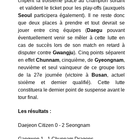
chipent la troisième place au champion sortant
et valident le ticket pour les play-offs (auxquels
Seoul
participera également). Il ne reste donc
que deux places à prendre et tout devrait se
jouer entre cinq équipes (
Daegu
pouvant
éventuellement venir se mêler à cette lutte en
cas de succès lors de son match en retard à
disputer contre
Gwangju
). Cinq points séparent
en effet
Chunnam
, cinquième, de
Gyeongnam
,
neuvième et seul vainqueur de ce groupe lors
de la 27e journée (victoire à
Busan
, actuel
sixième et dernier qualifié). Cette lutte
constituera le dernier point de suspense avant le
tour final.
Les résultats :
Daejeon Citizen 0 - 2 Seongnam
Gangwon 1 - 1 Chunnam Dragons