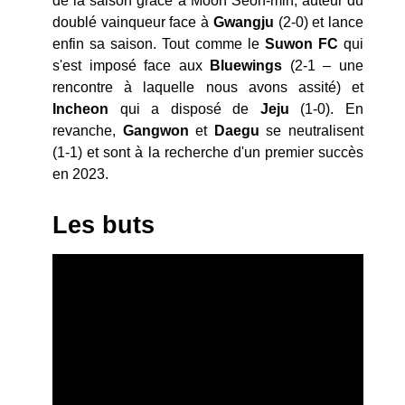
de la saison grâce à Moon Seon-min, auteur du
doublé vainqueur face à
Gwangju
(2-0) et lance
enfin sa saison. Tout comme le
Suwon FC
qui
s'est imposé face aux
Bluewings
(2-1 – une
rencontre à laquelle nous avons assité) et
Incheon
qui a disposé de
Jeju
(1-0). En
revanche,
Gangwon
et
Daegu
se neutralisent
(1-1) et sont à la recherche d'un premier succès
en 2023.
Les buts