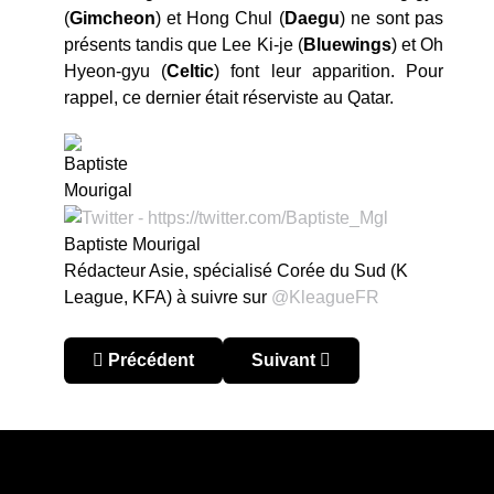
(
Gimcheon
) et Hong Chul (
Daegu
) ne sont pas
présents tandis que Lee Ki-je (
Bluewings
) et Oh
Hyeon-gyu (
Celtic
) font leur apparition. Pour
rappel, ce dernier était réserviste au Qatar.
Baptiste Mourigal
Rédacteur Asie, spécialisé Corée du Sud (K
League, KFA) à suivre sur
@KleagueFR
Article précédent : Corée du Sud : inside Seoul
Article suivant : Corée du Su
Précédent
Suivant