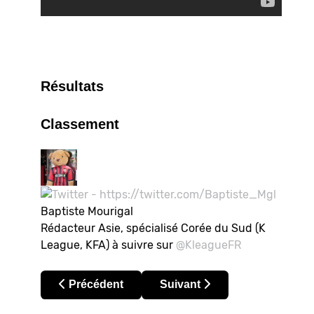
Résultats
Classement
Baptiste Mourigal
Rédacteur Asie, spécialisé Corée du Sud (K
League, KFA) à suivre sur
@KleagueFR
Article précédent : Japon – J-league 2016 : Ka
Article suivant : Japon - J-L
Précédent
Suivant