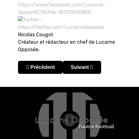
Nicolas Cougot
Créateur et rédacteur en chef de Lucarne
Opposée.
Article précédent : Japon : la revanche des se
Article suivant : Japon : Veg
Précédent
Suivant