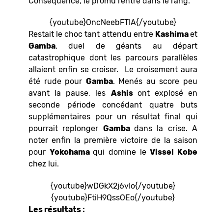
Conséquence, le promu rentre dans le rang.
{youtube}OncNeebFTIA{/youtube}
Restait le choc tant attendu entre
Kashima
et
Gamba
, duel de géants au départ
catastrophique dont les parcours parallèles
allaient enfin se croiser. Le croisement aura
été rude pour
Gamba
. Menés au score peu
avant la pause, les
Ashis
ont explosé en
seconde période concédant quatre buts
supplémentaires pour un résultat final qui
pourrait replonger
Gamba
dans la crise. A
noter enfin la première victoire de la saison
pour
Yokohama
qui domine le
Vissel Kobe
chez lui.
{youtube}wDGkX2j6vIo{/youtube}
{youtube}FtiH9QssOEo{/youtube}
Les résultats :