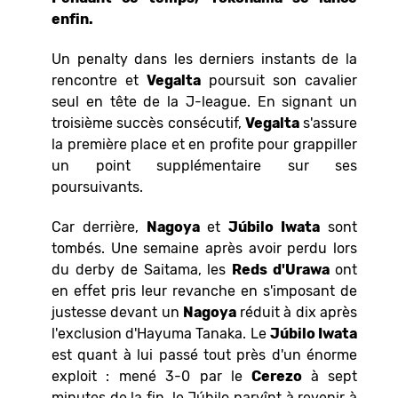
enfin.
Un penalty dans les derniers instants de la
rencontre et
Vegalta
poursuit son cavalier
seul en tête de la J-league. En signant un
troisième succès consécutif,
Vegalta
s'assure
la première place et en profite pour grappiller
un point supplémentaire sur ses
poursuivants.
Car derrière,
Nagoya
et
Júbilo Iwata
sont
tombés. Une semaine après avoir perdu lors
du derby de Saitama, les
Reds d'Urawa
ont
en effet pris leur revanche en s'imposant de
justesse devant un
Nagoya
réduit à dix après
l'exclusion d'Hayuma Tanaka. Le
Júbilo Iwata
est quant à lui passé tout près d'un énorme
exploit : mené 3-0 par le
Cerezo
à sept
minutes de la fin, le Júbilo parvînt à revenir à