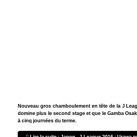
Nouveau gros chamboulement en tête de la J Lea
domine plus le second stage et que le Gamba Osaka 
à cinq journées du terme.
Lire la suite : Japon - J-League 2016 : Urawa p