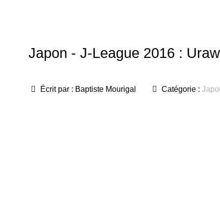
Japon - J-League 2016 : Uraw
Écrit par :
Baptiste Mourigal
Catégorie :
Japo