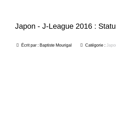
Japon - J-League 2016 : Statu
Écrit par :
Baptiste Mourigal
Catégorie :
Japo