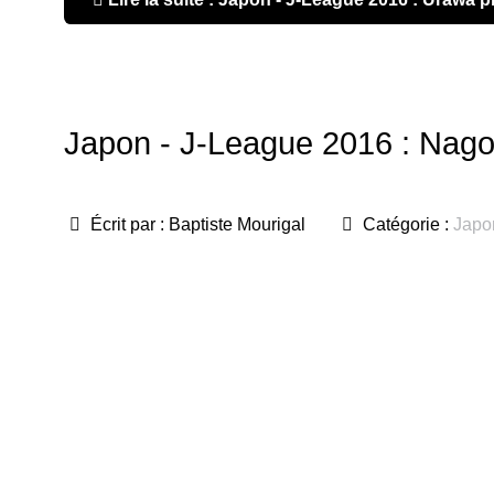
Japon - J-League 2016 : Nago
Écrit par :
Baptiste Mourigal
Catégorie :
Japo