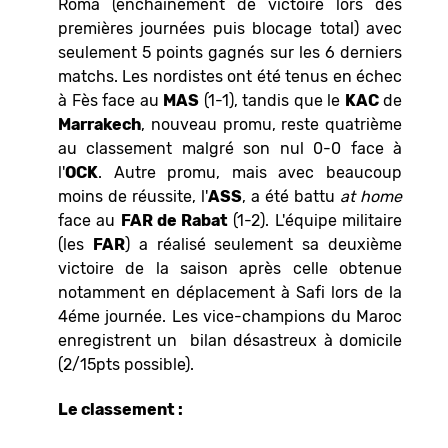
Roma (enchainement de victoire lors des
premières journées puis blocage total) avec
seulement 5 points gagnés sur les 6 derniers
matchs. Les nordistes ont été tenus en échec
à Fès face au
MAS
(1-1), tandis que le
KAC
de
Marrakech
, nouveau promu, reste quatrième
au classement malgré son nul 0-0 face à
l'
OCK
. Autre promu, mais avec beaucoup
moins de réussite, l'
ASS
, a été battu
at home
face au
FAR de Rabat
(1-2). L'équipe militaire
(les
FAR
) a réalisé seulement sa deuxième
victoire de la saison après celle obtenue
notamment en déplacement à Safi lors de la
4éme journée. Les vice-champions du Maroc
enregistrent un bilan désastreux à domicile
(2/15pts possible).
Le classement :