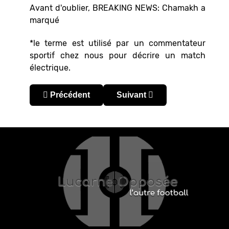
Avant d'oublier, BREAKING NEWS: Chamakh a
marqué
*le terme est utilisé par un commentateur
sportif chez nous pour décrire un match
électrique.
Article précédent : Semaine de Foot au Maroc –
Article suivant : Semaine de
Précédent
Suivant