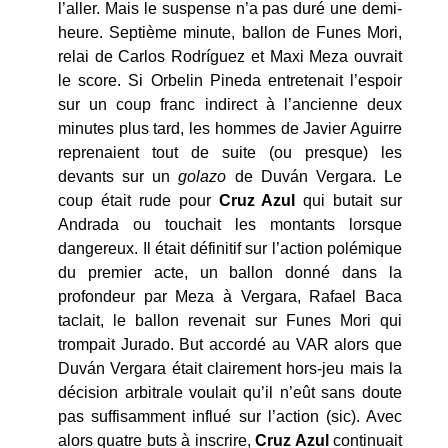
l’aller. Mais le suspense n’a pas duré une demi-
heure. Septième minute, ballon de Funes Mori,
relai de Carlos Rodríguez et Maxi Meza ouvrait
le score. Si Orbelin Pineda entretenait l’espoir
sur un coup franc indirect à l’ancienne deux
minutes plus tard, les hommes de Javier Aguirre
reprenaient tout de suite (ou presque) les
devants sur un
golazo
de Duván Vergara. Le
coup était rude pour
Cruz Azul
qui butait sur
Andrada ou touchait les montants lorsque
dangereux. Il était définitif sur l’action polémique
du premier acte, un ballon donné dans la
profondeur par Meza à Vergara, Rafael Baca
taclait, le ballon revenait sur Funes Mori qui
trompait Jurado. But accordé au VAR alors que
Duván Vergara était clairement hors-jeu mais la
décision arbitrale voulait qu’il n’eût sans doute
pas suffisamment influé sur l’action (sic). Avec
alors quatre buts à inscrire,
Cruz Azul
continuait