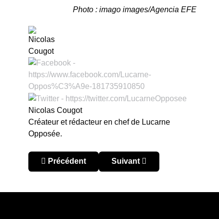
Photo : imago images/Agencia EFE
Nicolas Cougot
Créateur et rédacteur en chef de Lucarne
Opposée.
Article précédent : CONCACAF Champions Leagu
Article suivant : CONCACAF
Précédent
Suivant