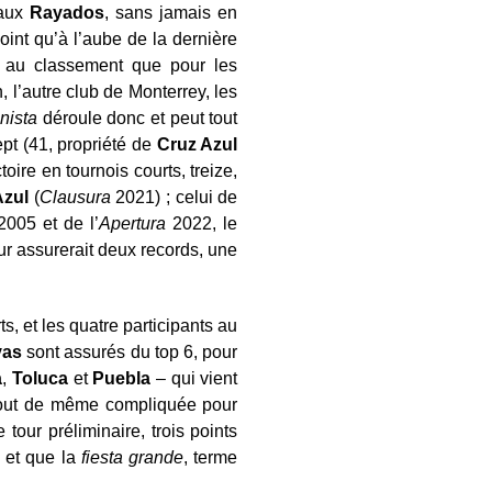
 aux
Rayados
, sans jamais en
nt qu’à l’aube de la dernière
eu au classement que pour les
, l’autre club de Monterrey, les
nista
déroule donc et peut tout
pt (41, propriété de
Cruz Azul
oire en tournois courts, treize,
Azul
(
Clausura
2021) ; celui de
005 et de l’
Apertura
2022, le
ur assurerait deux records, une
s, et les quatre participants au
vas
sont assurés du top 6, pour
a
,
Toluca
et
Puebla
– qui vient
nt tout de même compliquée pour
 tour préliminaire, trois points
é et que la
fiesta grande
, terme