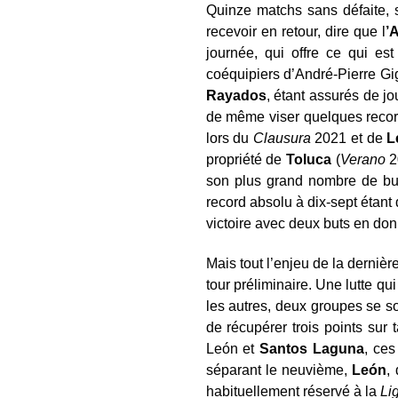
Quinze matchs sans défaite, 
recevoir en retour, dire que l
’
journée, qui offre ce qui e
coéquipiers d’André-Pierre Gi
Rayados
, étant assurés de jo
de même viser quelques records
lors du
Clausura
2021 et de
L
propriété de
Toluca
(
Verano
2
son plus grand nombre de buts 
record absolu à dix-sept étant
victoire avec deux buts en donn
Mais tout l’enjeu de la dernièr
tour préliminaire. Une lutte qui
les autres, deux groupes se so
de récupérer trois points sur 
León et
Santos Laguna
, ces
séparant le neuvième,
Le
ón
,
habituellement réservé à la
Lig