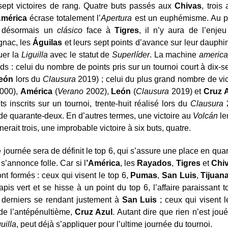
sept victoires de rang. Quatre buts passés aux
Chivas
, trois
América
écrase totalement l’
Apertura
est un euphémisme. Au poi
st désormais un
cl
ásico
face à
Tigres
, il n’y aura de l’enj
gnac, les
Águilas
et leurs sept points d’avance sur leur dauphin
uer la
Liguilla
avec le statut de
Superl
íder
. La machine
america
 : celui du nombre de points pris sur un tournoi court à dix-se
e
ón
lors du
Clausura
2019) ; celui du plus grand nombre de vict
000),
América
(
Verano
2002),
León
(
Clausura
2019) et
Cruz 
inscrits sur un tournoi, trente-huit réalisé lors du
Clausura
2
 de quarante-deux. En d’autres termes, une victoire au
Volc
án
le
erait trois, une improbable victoire à six buts, quatre.
e journée sera de définit le top 6, qui s’assure une place en quart
 s’annonce folle. Car si l
’América
, les
Rayados
,
Tigres
et
Chi
nt formés : ceux qui visent le top 6,
Pumas
,
San Luis
,
Tijuan
tapis vert et se hisse à un point du top 6, l’affaire paraissa
 derniers se rendant justement à
San Luis
; ceux qui visent le
 de l’antépénultième,
Cruz Azul
. Autant dire que rien n’est jou
uilla
, peut déjà s’appliquer pour l’ultime journée du tournoi.