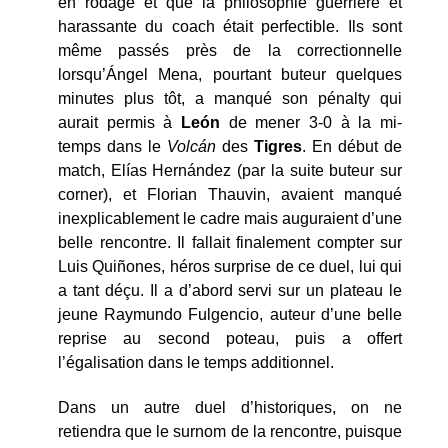
en rodage et que la philosophie guerrière et
harassante du coach était perfectible. Ils sont
même passés près de la correctionnelle
lorsqu’Ángel Mena, pourtant buteur quelques
minutes plus tôt, a manqué son pénalty qui
aurait permis à
Le
ón
de mener 3-0 à la mi-
temps dans le
Volc
án
des
Tigres
. En début de
match, Elías Hernández (par la suite buteur sur
corner), et Florian Thauvin, avaient manqué
inexplicablement le cadre mais auguraient d’une
belle rencontre. Il fallait finalement compter sur
Luis Quiñones, héros surprise de ce duel, lui qui
a tant déçu. Il a d’abord servi sur un plateau le
jeune Raymundo Fulgencio, auteur d’une belle
reprise au second poteau, puis a offert
l’égalisation dans le temps additionnel.
Dans un autre duel d’historiques, on ne
retiendra que le surnom de la rencontre, puisque