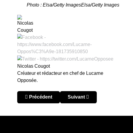
Photo : Elsa/Getty ImagesElsa/Getty Images
Nicolas Cougot
Créateur et rédacteur en chef de Lucarne
Opposée.
Article précédent : MLS 2026 : guide de la saiso
Article suivant : MLS 2025 : r
Précédent
Suivant