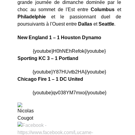
grande journée de dimanche dominée par le
choc au sommet de l'Est entre
Columbus
et
Philadelphie
et le passionnant duel de
poursuivants à l'Ouest entre
Dallas
et
Seattle
.
New England 1 – 1 Houston Dynamo
{youtube}H0hNEhRefok{/youtube}
Sporting KC 3 – 1 Portland
{youtube}Y87HUvtb2HA{/youtube}
Chicago Fire 1 – 1 DC United
{youtube}qv038YM7mxo{/youtube}