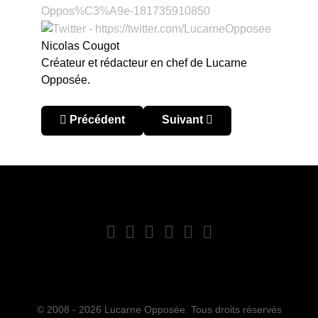
Nicolas Cougot
Créateur et rédacteur en chef de Lucarne
Opposée.
Article précédent : MLS : Columbus s'échappe
Article suivant : MLS : Columb
Précédent
Suivant
© 2008 - 2026 Lucarne Opposée. Tous droits réservés