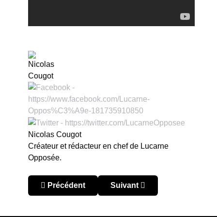
Nicolas Cougot
Créateur et rédacteur en chef de Lucarne
Opposée.
Article précédent : Copa Sudamericana 2017 : d
Article suivant : Copa Sudame
Précédent
Suivant