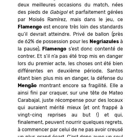
deux meilleures occasions du match, nées
des pieds de
Gabigol
et parfaitement gérées
par Moisés Ramírez, mais dans le jeu, ce
Flamengo
est encore très loin des standards
qu’il devrait atteindre. Privé de ballon (près
de 62% de possession pour les
Negriazules
à
la pause),
Flamengo
s’est donc contenté de
contrer. Et s’il n’a pas été trop mis en danger
lors du premier acte, les choses ont été bien
différentes en deuxième période, Santos
étant bien plus mis en danger, la défense du
Mengão
montrant encore sa fragilité. Elle a
ainsi fini par craquer, sur une tête de Mateo
Carabajal, juste récompense pour des locaux
qui auraient mérité mieux (et ont frappé à
vingt-cinq reprises au but !) et qui,
finalement, peuvent nourrir quelques regrets,
à commencer par celui de ne pas avoir creusé
un plus grand écart. C’est donc avec un seul