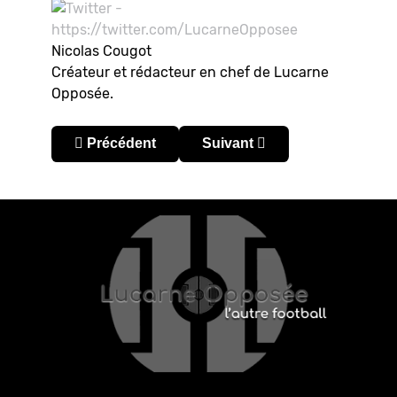
Nicolas Cougot
Créateur et rédacteur en chef de Lucarne
Opposée.
Article précédent : Recopa Sudamericana 2023
Article suivant : Copa Sudame
Précédent
Suivant