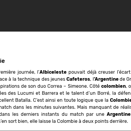
ie
emière journée, l’
Albiceleste
pouvait déjà creuser l’écar
Face à la technique des jeunes
Cafeteros
, l
’Argentine
de G
spirations de son duo Correa – Simeone. Côté
colombien
, 
cées des Lucumi et Barrera et le talent d’un Borré, la déf
llent Batalla. C’est ainsi en toute logique que la
Colombi
 match dans les minutes suivantes. Mais manquant de réali
e dans les derniers instants du match par une
Argentine
’en sort bien, elle laisse la Colombie à deux points derrière.