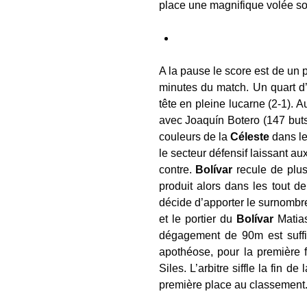
place une magnifique volée sou
A la pause le score est de un 
minutes du match. Un quart d’
tête en pleine lucarne (2-1). A
avec Joaquín Botero (147 buts
couleurs de la
Céleste
dans le
le secteur défensif laissant a
contre.
Bolívar
recule de plus
produit alors dans les tout de
décide d’apporter le surnombre
et le portier du
Bolívar
Matias
dégagement de 90m est suffis
apothéose, pour la première 
Siles. L’arbitre siffle la fin d
première place au classement