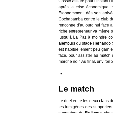
Cossio assure pour l’instant l’
après la crise économique tr
Étonnamment, dès son arrivée
Cochabamba contre le club 
rencontre d’aujourd’hui face 
riche entrepreneur va même plu
jusqu’à La Paz à moindre coû
alentours du stade Hernando 
est habituellement peu garnie
face, pour assister au match
marché noir. Au final, environ 
Le match
Le duel entre les deux clans de
les fumigènes des supporters d
supporters du
Bolívar
a chois