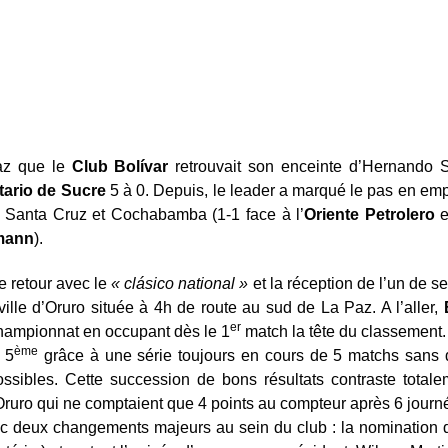
Paz que le
Club Bolívar
retrouvait son enceinte d’Hernando 
tario de Sucre
5 à 0. Depuis, le leader a marqué le pas en em
 Santa Cruz et Cochabamba (1-1 face à l’
Oriente Petrolero
e
mann
).
 retour avec le
« clásico national »
et la réception de l’un de se
ville d’Oruro située à 4h de route au sud de La Paz. A l’aller,
er
championnat en occupant dès le 1
match la tête du classement.
ème
 5
grâce à une série toujours en cours de 5 matchs sans déf
sibles. Cette succession de bons résultats contraste total
Oruro qui ne comptaient que 4 points au compteur après 6 jou
ec deux changements majeurs au sein du club : la nomination 