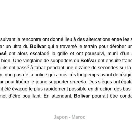
uivant la rencontre ont donné lieu à des altercations entre les
ar un ultra du
Bolívar
qui a traversé le terrain pour dérober u
osé
ont alors escaladé la grille et ont poursuivi, muni d’un 
 bien. Une vingtaine de supporters du
Bolívar
ont ensuite franch
qu’ils ont passé à tabac pendant une dizaine de secondes sur l
ntion, non pas de la police qui a mis très longtemps avant de réa
ar
pour libérer le jeune supporter
orureño
. Des sièges ont éga
nt été évacué le plus rapidement possible en direction des bus 
et d’être bouillant. En attendant,
Bolívar
pourrait être con
Japon - Maroc