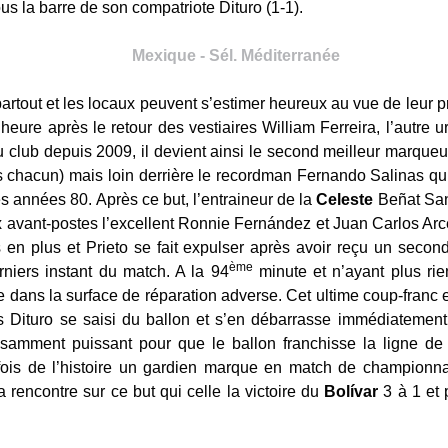
s la barre de son compatriote Dituro (1-1).
Mexique - Sél. Méditerranée
partout et les locaux peuvent s’estimer heureux au vue de leur p
heure après le retour des vestiaires William Ferreira, l’autre
u club depuis 2009, il devient ainsi le second meilleur marqueur
 chacun) mais loin derrière le recordman Fernando Salinas qui a
s années 80. Après ce but, l’entraineur de la
Celeste
Beñat San 
ux avant-postes l’excellent Ronnie Fernández et Juan Carlos Arc
 en plus et Prieto se fait expulser après avoir reçu un second
ème
rniers instant du match. A la 94
minute et n’ayant plus rie
 dans la surface de réparation adverse. Cet ultime coup-franc 
 Dituro se saisi du ballon et s’en débarrasse immédiatement
amment puissant pour que le ballon franchisse la ligne de
fois de l’histoire un gardien marque en match de champion
e la rencontre sur ce but qui celle la victoire du
Bolívar
3 à 1 et 
.