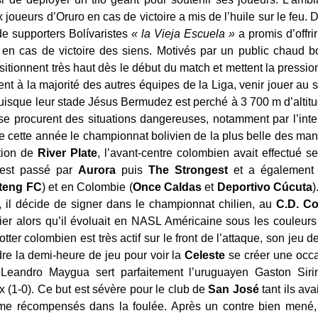
oueurs d’Oruro en cas de victoire a mis de l’huile sur le feu. D’
de supporters Bolívaristes
« la Vieja Escuela »
a promis d’offri
en cas de victoire des siens. Motivés par un public chaud bou
itionnent très haut dès le début du match et mettent la pressi
ement à la majorité des autres équipes de la Liga, venir jouer au
isque leur stade Jésus Bermudez est perché à 3 700 m d’altitud
se procurent des situations dangereuses, notamment par l’inte
ve cette année le championnat bolivien de la plus belle des man
tion de
River Plate
, l’avant-centre colombien avait effectué 
 est passé par
Aurora
puis
The Strongest
et a également 
iteng FC
) et en Colombie (
Once Caldas
et
Deportivo Cúcuta
)
, il décide de signer dans le championnat chilien, au
C.D. Co
er alors qu’il évoluait en NASL Américaine sous les couleurs 
tter colombien est très actif sur le front de l’attaque, son jeu de
ndre la demi-heure de jeu pour voir la
Celeste
se créer une occ
Leandro Maygua sert parfaitement l’uruguayen Gaston Siri
x (1-0). Ce but est sévère pour le club de
San José
tant ils ava
ême récompensés dans la foulée. Après un contre bien mené, 