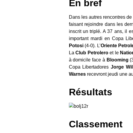
En bref
Dans les autres rencontres de 
faisant rejoindre dans les de
inscrit un triplé. A 37 ans, 
important mardi en Copa Libe
Potosi
(4-0). L’
Oriente Petro
La
Club Petrolero
et le
Natio
à domicile face à
Blooming
(3
Copa Libertadores
Jorge
Wi
Warnes
recevront jeudi une au
Résultats
Classement