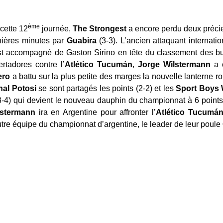
ème
cette 12
journée,
The Strongest
a encore perdu deux précie
rnières minutes par
Guabira
(3-3). L’ancien attaquant internati
il est accompagné de Gaston Sirino en tête du classement des 
rtadores contre l’
Atlético Tucumán
,
Jorge Wilstermann
a c
lero
a battu sur la plus petite des marges la nouvelle lanterne ro
nal Potosi
se sont partagés les points (2-2) et les
Sport Boys
-4) qui devient le nouveau dauphin du championnat à 6 point
lstermann
ira en Argentine pour affronter l’
Atlético Tucumá
tre équipe du championnat d’argentine, le leader de leur poule