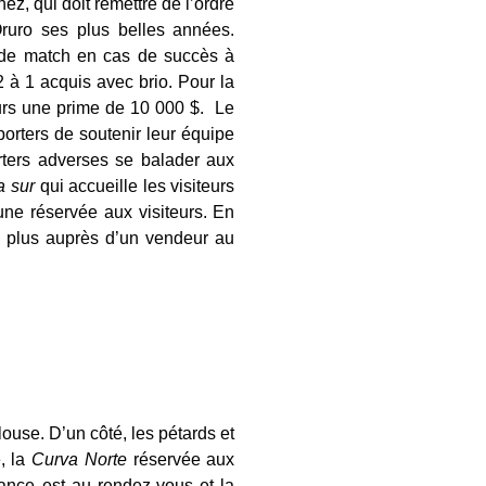
ez, qui doit remettre de l’ordre
Oruro ses plus belles années.
e de match en cas de succès à
2 à 1 acquis avec brio. Pour la
ueurs une prime de 10 000 $. Le
porters de soutenir leur équipe
rters adverses se balader aux
a sur
qui accueille les visiteurs
une réservée aux visiteurs. En
en plus auprès d’un vendeur au
louse. D’un côté, les pétards et
e, la
Curva Norte
réservée aux
iance est au rendez-vous et la