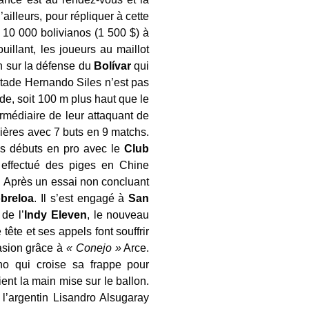
ailleurs, pour répliquer à cette
r 10 000 bolivianos (1 500 $) à
illant, les joueurs au maillot
on sur la défense du
Bolívar
qui
 stade Hernando Siles n’est pas
e, soit 100 m plus haut que le
rmédiaire de leur attaquant de
ières avec 7 buts en 9 matchs.
ses débuts en pro avec le
Club
effectué des piges en Chine
. Après un essai non concluant
breloa
. Il s’est engagé à
San
de l’
Indy Eleven
, le nouveau
 tête et ses appels font souffrir
asion grâce à
« Conejo »
Arce.
no qui croise sa frappe pour
ient la main mise sur le ballon.
l’argentin Lisandro Alsugaray