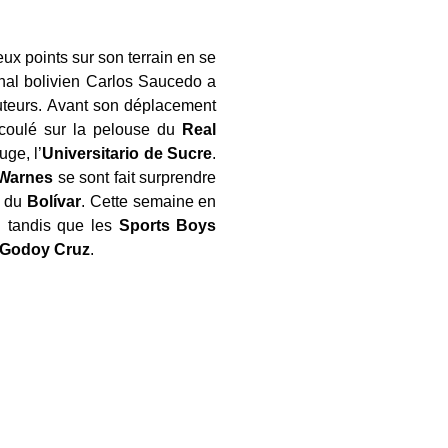
ux points sur son terrain en se
onal bolivien Carlos Saucedo a
buteurs. Avant son déplacement
oulé sur la pelouse du
Real
uge, l’
Universitario de Sucre
.
 Warnes
se sont fait surprendre
s du
Bolívar
. Cette semaine en
n
tandis que les
Sports Boys
Godoy Cruz
.