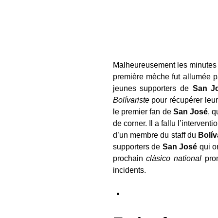
Malheureusement les minutes s
première mèche fut allumée p
jeunes supporters de
San J
Bolívariste
pour récupérer leur
le premier fan de
San José
, 
de corner. Il a fallu l’interve
d’un membre du staff du
Bolív
supporters de
San José
qui o
prochain
clásico national
prom
incidents.