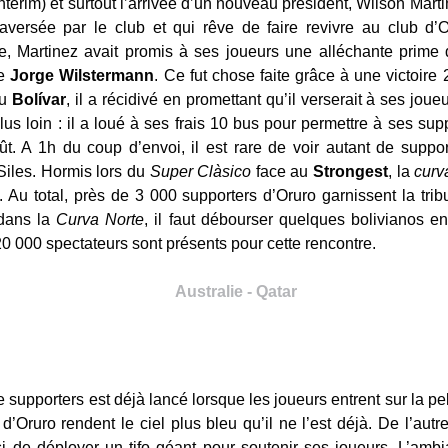
intérim) et surtout l’arrivée d’un nouveau président, Wilson Martin
aversée par le club et qui rêve de faire revivre au club d’
, Martinez avait promis à ses joueurs une alléchante prim
de
Jorge Wilstermann
. Ce fut chose faite grâce à une victoire 
au
Bolívar
, il a récidivé en promettant qu’il verserait à ses jo
s loin : il a loué à ses frais 10 bus pour permettre à ses sup
t. A 1h du coup d’envoi, il est rare de voir autant de suppo
Siles. Hormis lors du
Super Clàsico
face au
Strongest
, la
curv
. Au total, près de 3 000 supporters d’Oruro garnissent la trib
 dans la
Curva Norte
, il faut débourser quelques bolivianos 
20 000 spectateurs sont présents pour cette rencontre.
Australie - Qatar
 supporters est déjà lancé lorsque les joueurs entrent sur la pe
’Oruro rendent le ciel plus bleu qu’il ne l’est déjà. De l’autr
i de déployer un tifo géant pour soutenir ses joueurs. L’amb