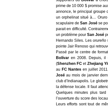
prime de 10 000 $ promise aux j
annonce, le principal groupe 
un orphelinat situé à… Oruro 
scapulaire de
San José
se pos
parait en difficulté. Contrair
un problème pour
San José
pu
Hernando Siles. Les
orureño
pointe Jair Renoso qui retrou
Passé par le centre de forma
Bolívar
en 2008. Depuis, il
(
Shenzhen FC
et
Zhejiang Y
au
FC Nantes
en juillet 2011
José
au mois de janvier derni
club d’Indianapolis. Le globetro
la défense locale. Il faut atte
Quelques minutes plus tard 
l’ouverture du score des locau
Leurs efforts sont tout de m