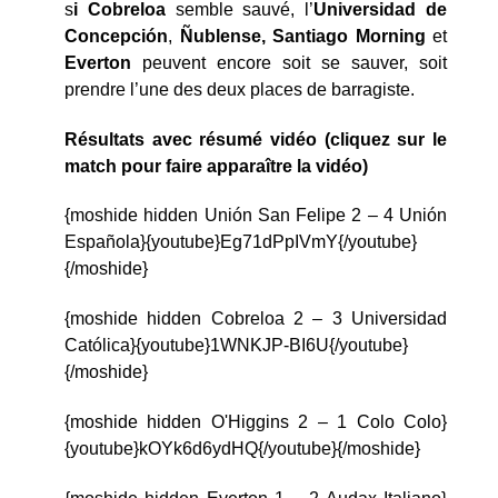
s
i Cobreloa
semble sauvé, l’
Universidad de
Concepción
,
Ñublense,
Santiago Morning
et
Everton
peuvent encore soit se sauver, soit
prendre l’une des deux places de barragiste.
Résultats avec résumé vidéo (cliquez sur le
match pour faire apparaître la vidéo)
{moshide hidden Unión San Felipe 2 – 4 Unión
Española}{youtube}Eg71dPpIVmY{/youtube}
{/moshide}
{moshide hidden Cobreloa 2 – 3 Universidad
Católica}{youtube}1WNKJP-BI6U{/youtube}
{/moshide}
{moshide hidden O'Higgins 2 – 1 Colo Colo}
{youtube}kOYk6d6ydHQ{/youtube}{/moshide}