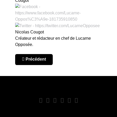
Nicolas Cougot
Créateur et rédacteur en chef de Lucarne
Opposée.
Article précédent : Chili : l’étoile de la Católica.
Précédent