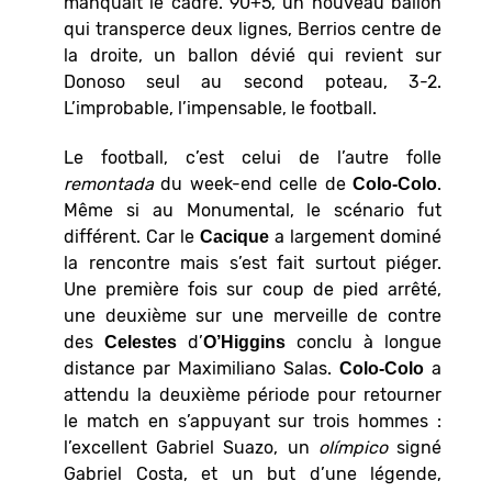
manquait le cadre. 90+5, un nouveau ballon
qui transperce deux lignes, Berrios centre de
la droite, un ballon dévié qui revient sur
Donoso seul au second poteau, 3-2.
L’improbable, l’impensable, le football.
Le football, c’est celui de l’autre folle
remontada
du week-end celle de
.
Colo-Colo
Même si au Monumental, le scénario fut
différent. Car le
a largement dominé
Cacique
la rencontre mais s’est fait surtout piéger.
Une première fois sur coup de pied arrêté,
une deuxième sur une merveille de contre
des
d’
conclu à longue
Celestes
O’Higgins
distance par Maximiliano Salas.
a
Colo-Colo
attendu la deuxième période pour retourner
le match en s’appuyant sur trois hommes :
l’excellent Gabriel Suazo, un
olímpico
signé
Gabriel Costa, et un but d’une légende,