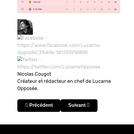
Nicolas Cougot
Créateur et rédacteur en chef de Lucarne
Opposée.
Article précédent : Chili – Primera División 2019
Article suivant : Chili – Pri
Précédent
Suivant