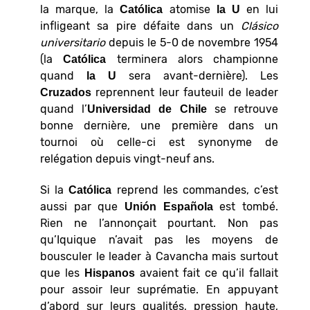
la marque, la
atomise
en lui
Católica
la U
infligeant sa pire défaite dans un
Clásico
universitario
depuis le 5-0 de novembre 1954
(la
terminera alors championne
Católica
quand
sera avant-dernière). Les
la U
reprennent leur fauteuil de leader
Cruzados
quand l’
se retrouve
Universidad de Chile
bonne dernière, une première dans un
tournoi où celle-ci est synonyme de
relégation depuis vingt-neuf ans.
Si la
reprend les commandes, c’est
Católica
aussi par que
est tombé.
Unión Española
Rien ne l’annonçait pourtant. Non pas
qu’Iquique n’avait pas les moyens de
bousculer le leader à Cavancha mais surtout
que les
avaient fait ce qu’il fallait
Hispanos
pour assoir leur suprématie. En appuyant
d’abord sur leurs qualités, pression haute,