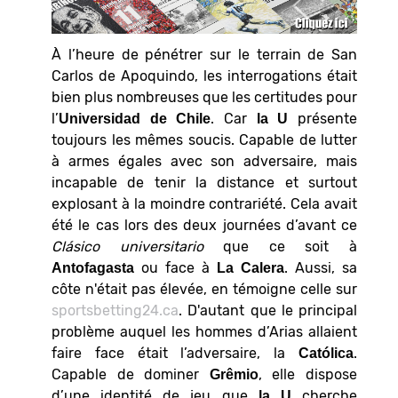
À l’heure de pénétrer sur le terrain de San
Carlos de Apoquindo, les interrogations était
bien plus nombreuses que les certitudes pour
l’
. Car
présente
Universidad de Chile
la U
toujours les mêmes soucis. Capable de lutter
à armes égales avec son adversaire, mais
incapable de tenir la distance et surtout
explosant à la moindre contrariété. Cela avait
été le cas lors des deux journées d’avant ce
Clásico universitario
que ce soit à
ou face à
. Aussi, sa
Antofagasta
La Calera
côte n'était pas élevée, en témoigne celle sur
sportsbetting24.ca
. D'autant que le principal
problème auquel les hommes d’Arias allaient
faire face était l’adversaire, la
.
Católica
Capable de dominer
, elle dispose
Grêmio
d’une identité de jeu que
cherche
la U