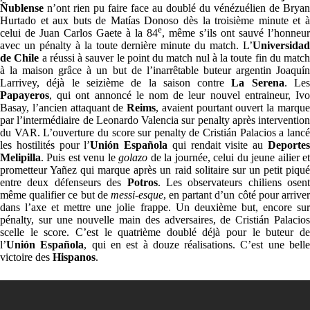
Ñublense
n’ont rien pu faire face au doublé du vénézuélien de Bryan
Hurtado et aux buts de Matías Donoso dès la troisième minute et à
e
celui de Juan Carlos Gaete à la 84
, même s’ils ont sauvé l’honneur
avec un pénalty à la toute dernière minute du match. L’
Universidad
de Chile
a réussi à sauver le point du match nul à la toute fin du match
à la maison grâce à un but de l’inarrêtable buteur argentin Joaquín
Larrivey, déjà le seizième de la saison contre
La Serena
. Le
Papayeros
, qui ont annoncé le nom de leur nouvel entraineur, Ivo
Basay, l’ancien attaquant de
Reims
, avaient pourtant ouvert la marqu
par l’intermédiaire de Leonardo Valencia sur penalty après intervention
du VAR. L’ouverture du score sur penalty de Cristián Palacios a lancé
les hostilités pour l’
Unión
Española
qui rendait visite au
Deporte
Melipilla
. Puis est venu le
golazo
de la journée, celui du jeune ailier e
prometteur Yañez qui marque après un raid solitaire sur un petit piqué
entre deux défenseurs des
Potros
. Les observateurs chiliens osent
même qualifier ce but de
messi-esque
, en partant d’un côté pour arrive
dans l’axe et mettre une jolie frappe. Un deuxième but, encore sur
pénalty, sur une nouvelle main des adversaires, de Cristián Palacios
scelle le score. C’est le quatrième doublé déjà pour le buteur de
l’
Unión
Española
, qui en est à douze réalisations. C’est une bell
victoire des
Hispanos
.