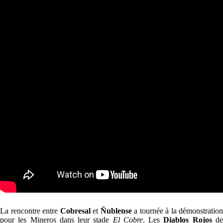
La rencontre entre
Cobresal
et
Ñublense
a tournée à la démonstration
pour les Mineros dans leur stade
El Cobre
. Les
Diablos Rojos
d