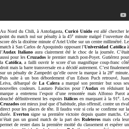
Au Nord du Chili, à Antofagasta,
Curicó Unido
est allé chercher l
e
point du match nul sur pénalty à la 45
minute malgré l’ouverture du
score dès la dixième minute d’Ariel Uribe sur un centre millimétré. Le
match à San Carlos de Apoquindo opposant l’
Universidad
Católica
l’
Audax
Italiano
aura clairement été le choc de la journée. C’étai
aussi pour les
Cruzados
le premier match post-Poyet. Gutiérrez pou
la
Católica
, a failli ouvrir le score d’un magnifique coup-franc côt
droit mais la barre transversale en a décidé autrement. C’est finalement
e
sur un pénalty de Zampedri qu’elle ouvre la marque à la 28
minute
Puis suite à un bon débordement d’un Edson Puch retrouvé, Juan
Leiva, débarqué de
La Calera
a marqué son premier but sous se
nouvelles couleurs. Lautaro Palacios pour l’
Audax
en réduisant la
marque a entretenu l’espoir d’une remontée mais Alfonso Parot a
e
douché définitivement les espoirs
Itálicos
en marquant à la 91
. Le
Cruzados
ont mieux joué que d’habitude, plus offensif, contre un rival
direct pour les places de tête. Il faudra voir si cela se confirme sur la
durée.
Everton
signe sa première victoire depuis quatre matchs. C
n’était pas un grand match de la part des
Ruleteros
mais cela leur
permet de rester dans la première moitié du classement et espérer un