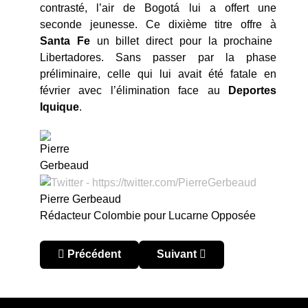
contrasté, l’air de Bogotá lui a offert une
seconde jeunesse. Ce dixième titre offre à
Santa Fe
un billet direct pour la prochaine
Libertadores. Sans passer par la phase
préliminaire, celle qui lui avait été fatale en
février avec l’élimination face au
Deportes
Iquique
.
Pierre Gerbeaud
Rédacteur Colombie pour Lucarne Opposée
Article précédent : Colombie – Liga BetPlay 202
Article suivant : Le cimetièr
Précédent
Suivant