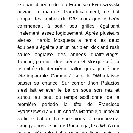
le quart d’heure de jeu Francisco Fydriszewski
ouvrait la marque. Paradoxalement, ce but
coupait les jambes du
DIM
alors que le
León
commençait à sortir ses griffes, égalisant
finalement assez logiquement. Après plusieurs
alertes, Harold Mosquera a remis les deux
équipes à égalité sur un but bien kick and rush
sauce anglaise des années quatre-vingts.
Touche, premier duel aérien et Mosquera à la
retombée du deuxième ballon qui a placé une
tête imparable. Comme à l’aller le
DIM
a laissé
passer sa chance. Sur corner Jhon Palacios
s’est fait enlever le ballon sous son nez et
surtout au bout du temps additionnel de la
première période la tête de Francisco
Fydriszewski a vu un Andrés Marmolejo impérial
sortir le ballon. La suite vous la connaissez.
Groggy après le but de Rodallega, le
DIM
n’a eu
qu’une véritable balle pour égaliser, mais la