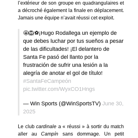
l’extérieur de son groupe en quadrangulaires et
a décroché également la finale en déplacement.
Jamais une équipe n’avait réussi cet exploit.
🤩🦁⚽¡Hugo Rodallega un ejemplo de
que debes luchar por tus sueños a pesar
de las dificultades! ¡El delantero de
Santa Fe pasó del llanto por la
frustración de sufrir una lesión a la
alegría de anotar el gol de título!
#SantaFeCampeón
pic.twitter.com/WyxCO1Hngs
— Win Sports (@WinSportsTV)
June 30,
2025
Le club
cardinale
a « réussi » à sortir du match
aller au
Campín
sans dommage. Un petit