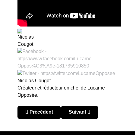
Nicolas Cougot
Créateur et rédacteur en chef de Lucarne
Opposée.
Article précédent : Copa Libertadores 2017 : fo
Article suivant : Copa Libert
Précédent
Suivant