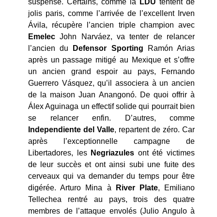
suspense. Certains, comme la
LDU
tentent de
jolis paris, comme l’arrivée de l’excellent Irven
Ávila, récupère l’ancien triple champion avec
Emelec
John Narváez, va tenter de relancer
l’ancien du
Defensor Sporting
Ramón Arias
après un passage mitigé au Mexique et s’offre
un ancien grand espoir au pays, Fernando
Guerrero Vásquez, qu’il associera à un ancien
de la maison Juan Anangonó. De quoi offrir à
Álex Aguinaga un effectif solide qui pourrait bien
se relancer enfin. D’autres, comme
Independiente del Valle
, repartent de zéro. Car
après l’exceptionnelle campagne de
Libertadores, les
Negriazules
ont été victimes
de leur succès et ont ainsi subi une fuite des
cerveaux qui va demander du temps pour être
digérée. Arturo Mina à
River Plate
, Emiliano
Tellechea rentré au pays, trois des quatre
membres de l’attaque envolés (Julio Angulo à