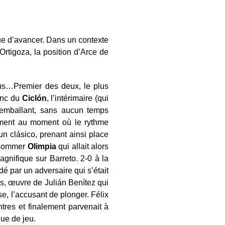
ue d’avancer. Dans un contexte
Ortigoza, la position d’Arce de
s…Premier des deux, le plus
anc du
Ciclón
, l’intérimaire (qui
t emballant, sans aucun temps
lement au moment où le rythme
un clásico, prenant ainsi place
assommer
Olimpia
qui allait alors
gnifique sur Barreto. 2-0 à la
dé par un adversaire qui s’était
rs, œuvre de Julián Benítez qui
se, l’accusant de plonger. Félix
tres et finalement parvenait à
ue de jeu.