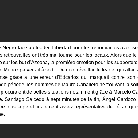
y Negro face au leader
Libertad
pour les retrouvailles avec s
s retrouvailles ont très mal tourné pour les locaux. Alors que l
 sur les but d’Azcona, la première émotion pour les supporters
Muñoz parvenait à sortir. De quoi réveillait le leader qui allait a
pense grâce à une erreur d’Edcarlos qui marquait contre so
nde période, les hommes de Mauro Caballero ne trouvant la solu
rocuraient de belles situations notamment grâce à Marcelo Cañet
aire. Santiago Salcedo à sept minutes de la fin, Ángel Cardozo
ire plus large et finalement assez représentative de l’écart q
ne.