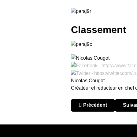
Classement
Nicolas Cougot
Créateur et rédacteur en chef
Article précédent : Parag
Articl
Précédent
Suiva