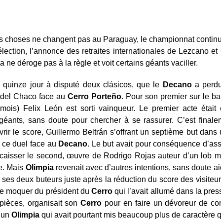
les choses ne changent pas au Paraguay, le championnat contin
lection, l’annonce des retraites internationales de Lezcano et 
a ne déroge pas à la règle et voit certains géants vaciller.
 quinze jour à disputé deux clásicos, que le
Decano
a perdu
 del Chaco face au
Cerro Porteño
. Pour son premier sur le b
 mois) Felix León est sorti vainqueur. Le premier acte étai
 géants, sans doute pour chercher à se rassurer. C’est fina
vrir le score, Guillermo Beltrán s’offrant un septième but dans 
e ce duel face au
Decano
. Le but avait pour conséquence d’
encaisser le second, œuvre de Rodrigo Rojas auteur d’un lob ma
ée. Mais
Olimpia
revenait avec d’autres intentions, sans doute ai
p ses deux buteurs juste après la réduction du score des visiteu
 se moquer du président du
Cerro
qui l’avait allumé dans la pres
 pièces, organisait son
Cerro
pour en faire un dévoreur de con
d’un
Olimpia
qui avait pourtant mis beaucoup plus de caractère q