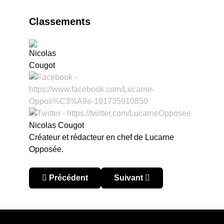
Classements
Nicolas Cougot
Créateur et rédacteur en chef de Lucarne
Opposée.
Article précédent : Pérou : premiers écarts
Article suivant : Pérou : la ro
Précédent
Suivant