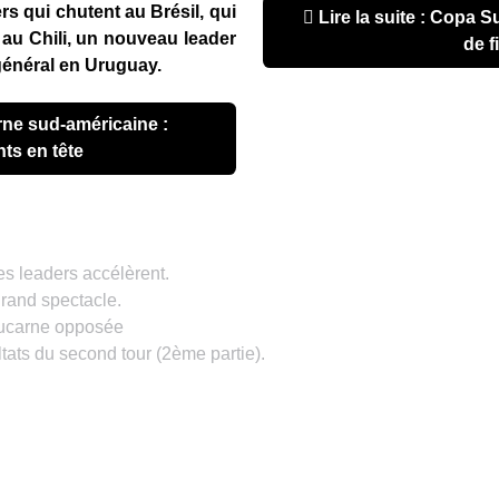
rs qui chutent au Brésil, qui
Lire la suite : Copa Sudamericana : huitièmes
au Chili, un nouveau leader
de f
général en Uruguay.
s en tête
es leaders accélèrent.
rand spectacle.
lucarne opposée
ats du second tour (2ème partie).