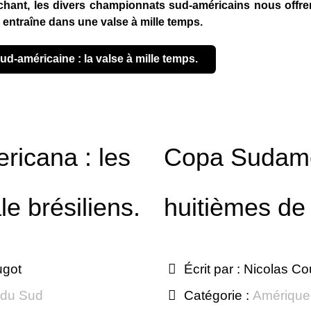
chant, les divers championnats sud-américains nous offre
ntraîne dans une valse à mille temps.
sud-américaine : la valse à mille temps.
icana : les
Copa Sudame
le brésiliens.
huitièmes de 
ugot
Écrit par :
Nicolas Co
 du Sud
Catégorie :
Amérique