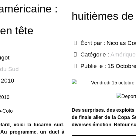
américaine :
huitièmes de 
en tête
Écrit par :
Nicolas Co
Catégorie :
Amérique
ugot
Publié le : 15 Octobr
 du Sud
e 2010
Vendredi 15 octobre
 2010
Des surprises, des exploits 
de finale aller de la Copa 
ard, voici la lucarne sud-
diverses émotion. Retour sur
. Au programme, un duel à