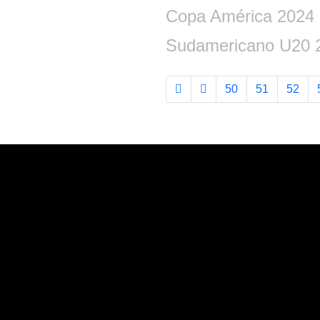
Copa América 2024
Sudamericano U20 
50
51
52