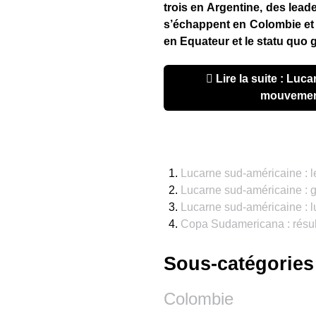
trois en Argentine, des leade
s’échappent en Colombie et 
en Equateur et le statu quo 
Lire la suite : Lucarne sud-américaine :
mouvement
Lucarne sud-américaine : l
Lucarne sud-américaine : g
Lucarne sud-américaine : 
Copa Sudamericana : résult
Sous-catégories
Colombie