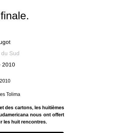
finale.
ugot
 du Sud
e 2010
 2010
et des cartons, les huitièmes
Sudamericana nous ont offert
 les huit rencontres.