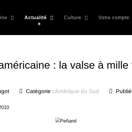
ine
Actualité
Culture
Votre compte
méricaine : la valse à mille
ugot
Catégorie :
Amérique du Sud
Publié
 2010