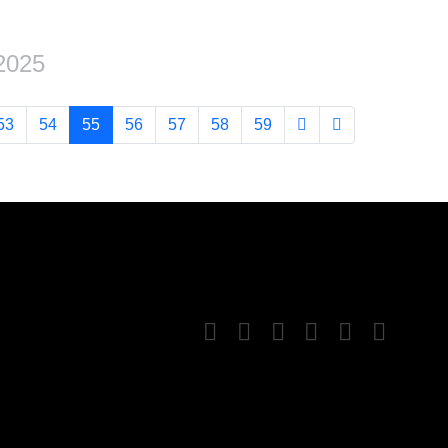
2025
53
54
55
56
57
58
59