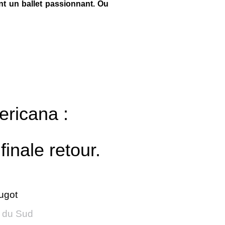
nt un ballet passionnant. Ou
ricana :
finale retour.
ugot
 du Sud