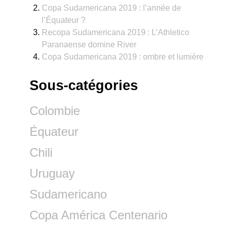
Copa Sudamericana 2019 : l’année de
l’Équateur ?
Recopa Sudamericana 2019 : L’Athletico
Paranaense domine River
Copa Sudamericana 2019 : ombre et lumière
Sous-catégories
Colombie
Équateur
Chili
Uruguay
Sudamericano
Copa América Centenario