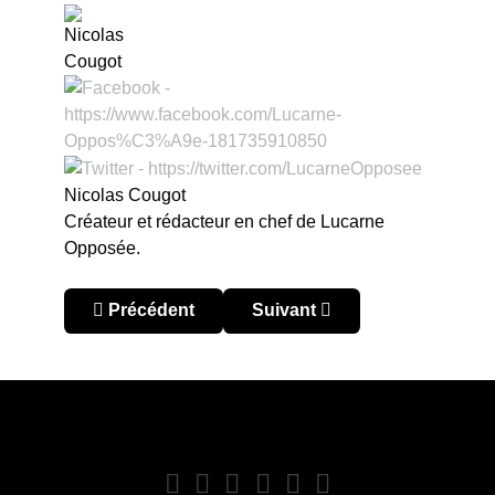
Nicolas Cougot
Créateur et rédacteur en chef de Lucarne
Opposée.
Article précédent : Blandi s'envole
Article suivant : Silva décolle
Précédent
Suivant