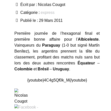
Écrit par :
Nicolas Cougot
Catégorie :
express
Publié le : 29 Mars 2011
Première journée de l'hexagonal final et
première bonne affaire pour l'
Albiceleste
.
Vainqueurs du
Paraguay
(1-0 but signé Martín
Benítez), les argentins prennent la tête du
classement, profitant des matchs nuls sans but
lors des deux autres rencontres
Équateur
–
Colombie
et
Brésil
–
Uruguay
.
{youtube}4C4g5Qf0k_M{/youtube}