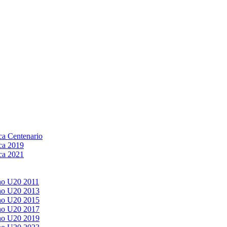
a Centenario
ca 2019
ca 2021
no U20 2011
no U20 2013
no U20 2015
no U20 2017
no U20 2019