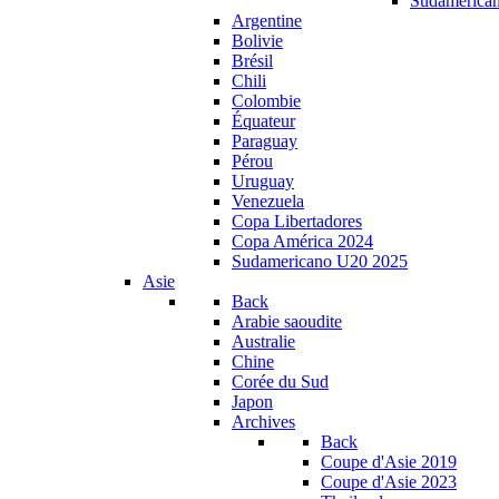
Sudamerica
Argentine
Bolivie
Brésil
Chili
Colombie
Équateur
Paraguay
Pérou
Uruguay
Venezuela
Copa Libertadores
Copa América 2024
Sudamericano U20 2025
Asie
Back
Arabie saoudite
Australie
Chine
Corée du Sud
Japon
Archives
Back
Coupe d'Asie 2019
Coupe d'Asie 2023