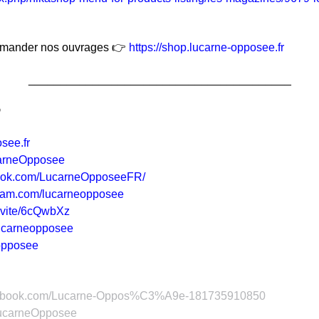
commander nos ouvrages 👉
https://shop.lucarne-opposee.fr
_________________________________________

see.fr
ucarneOpposee
book.com/LucarneOpposeeFR/
gram.com/lucarneopposee
invite/6cQwbXz
/lucarneopposee
eopposee