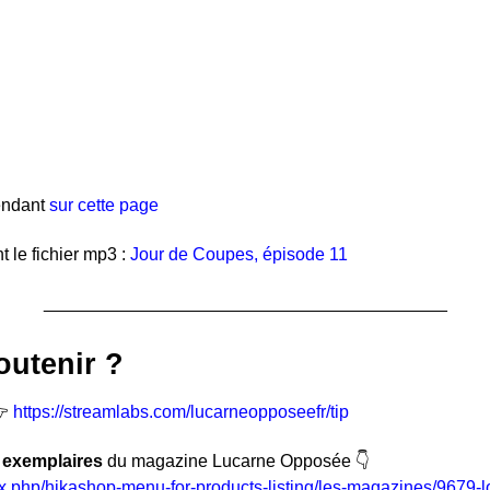
endant
sur cette page
 le fichier mp3 :
Jour de Coupes, épisode 11
_________________________________________
outenir ?
👉
https://streamlabs.com/lucarneopposeefr/tip
 exemplaires
du magazine Lucarne Opposée 👇
dex.php/hikashop-menu-for-products-listing/les-magazines/9679-l