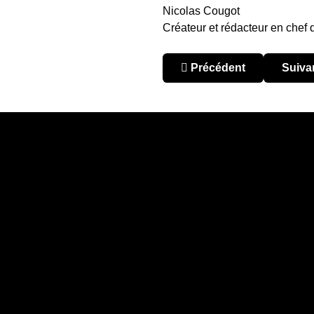
Nicolas Cougot
Créateur et rédacteur en chef
Article précédent : Jour
Articl
Précédent
Suiva