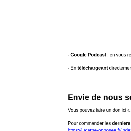
-
Google Podcast
: en vous r
- En
téléchargeant
directement
Envie de nous s
Vous pouvez faire un don ici 
Pour commander les
derniers
https://lucarne-opposee.fr/in