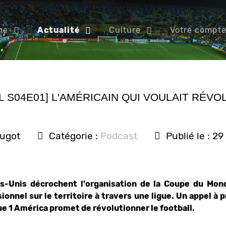
ne
Actualité
Culture
Votre compt
L S04E01] L'AMÉRICAIN QUI VOULAIT RÉVO
ougot
Catégorie :
Podcast
Publié le : 2
ats-Unis décrochent l'organisation de la Coupe du Mon
ionnel sur le territoire à travers une ligue. Un appel à 
gue 1 América promet de révolutionner le football.