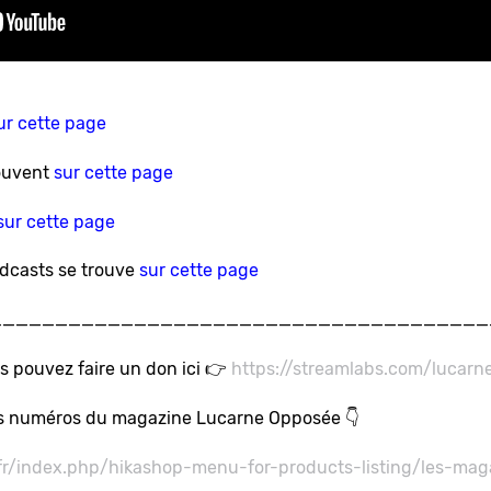
ur cette page
rouvent
sur cette page
sur cette page
odcasts se trouve
sur cette page
______________________________________
s pouvez faire un don ici 👉
https://streamlabs.com/lucarn
s numéros du magazine Lucarne Opposée 👇
.fr/index.php/hikashop-menu-for-products-listing/les-ma