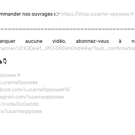
r commander nos ouvrages 👉
https://shop.lucarne-opposee.fr
______________________________________
er aucune vidéo, abonnez-vous à no
/channel/UCK2Dewt_0fCFDRSVnOHdW4w/?sub_confirmatio
 👇
pposee.fr
m/LucarneOpposee
ebook.com/LucarneOpposeeFR/
tagram.com/lucarneopposee
m/invite/6cQwbXz
.tv/lucarneopposee