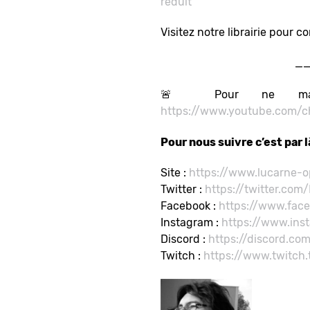
reduit
Visitez notre librairie pou
_
🚨 Pour ne manqu
https://www.youtube.com
Pour nous suivre c’est par là
Site :
https://www.lucarne-o
Twitter :
https://twitter.co
Facebook :
https://www.fac
Instagram :
https://www.ins
Discord :
https://discord.co
Twitch :
https://www.twitch