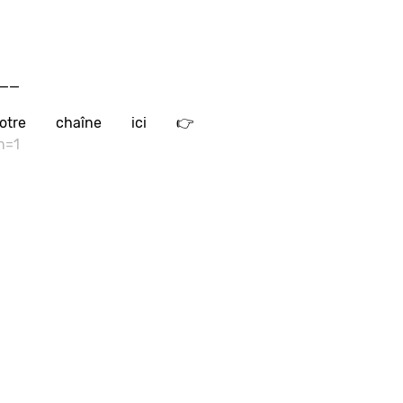
__
tre chaîne ici 👉
n=1