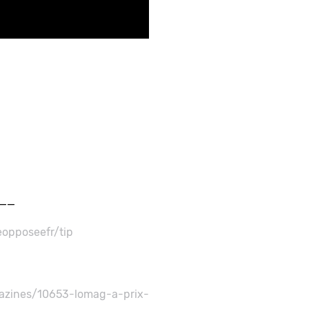
__
eopposeefr/tip
gazines/10653-lomag-a-prix-