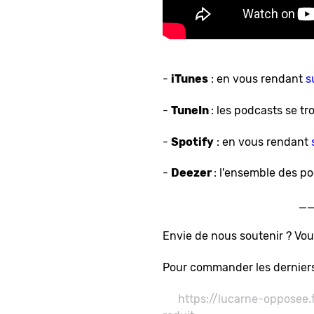
-
iTunes
: en vous rendant
s
-
TuneIn
: les podcasts se t
-
Spotify
: en vous rendant
-
Deezer
: l'ensemble des p
_
Envie de nous soutenir ? Vou
Pour commander les dernier
https://lucarne-opposee