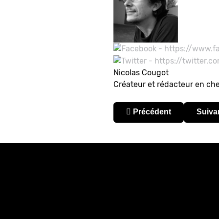
Nicolas Cougot
Créateur et rédacteur en ch
Article précédent : [Luc
Articl
Précédent
Suiva