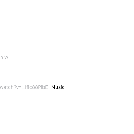
ghlw
watch?v=_Ific88PibE
Music