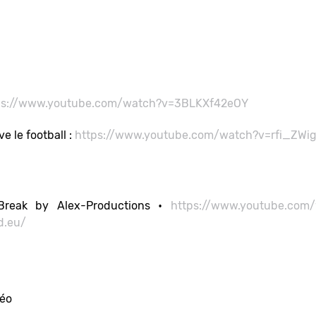
ps://www.youtube.com/watch?v=3BLKXf42eOY
e le football :
https://www.youtube.com/watch?v=rfi_ZWi
 Break by Alex-Productions •
https://www.youtube.com/
d.eu/
déo