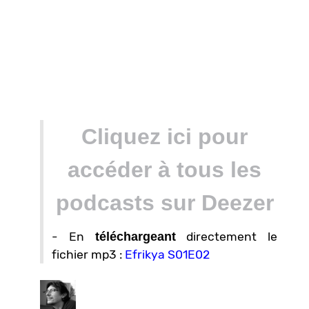
Cliquez ici pour
accéder à tous les
podcasts sur Deezer
- En
téléchargeant
directement le
fichier mp3 :
Efrikya S01E02