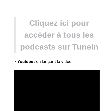
Cliquez ici pour
accéder à tous les
podcasts sur TuneIn
-
: en lançant la vidéo
Youtube