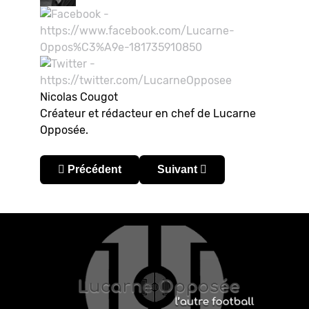
Nicolas Cougot
Créateur et rédacteur en chef de Lucarne
Opposée.
Article précédent : Podcast Bola Latina S01E03
Article suivant : Podcast Cu
Précédent
Suivant