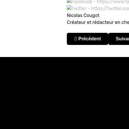
Nicolas Cougot
Créateur et rédacteur en ch
Article précédent : [Bol
Articl
Précédent
Suiva