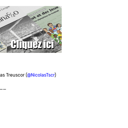
las Treuscor (
@NicolasTscr
)
__