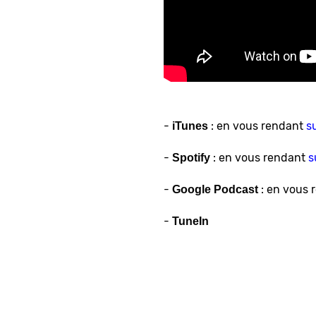
-
: en vous rendant
s
iTunes
-
: en vous rendant
s
Spotify
-
: en vous 
Google Podcast
-
TuneIn