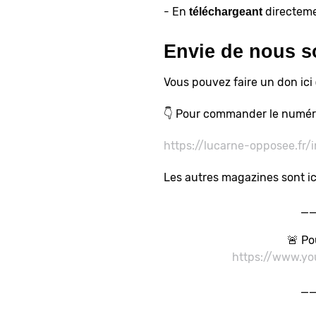
- En
directeme
téléchargeant
Envie de nous s
Vous pouvez faire un don ici
👇 Pour commander le numér
https://lucarne-opposee.fr
Les autres magazines sont ic
_
🚨 Po
https://www.y
_