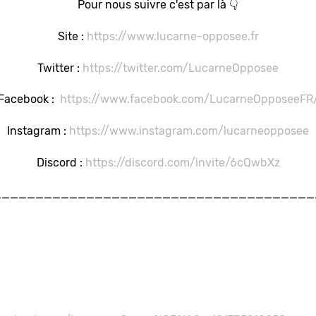
Pour nous suivre c'est par là 👇
Site :
https://www.lucarne-opposee.fr
Twitter :
https://twitter.com/LucarneOpposee
Facebook :
https://www.facebook.com/LucarneOpposeeFR
Instagram :
https://www.instagram.com/lucarneopposee
Discord :
https://discord.com/invite/6cQwbXz
______________________________________