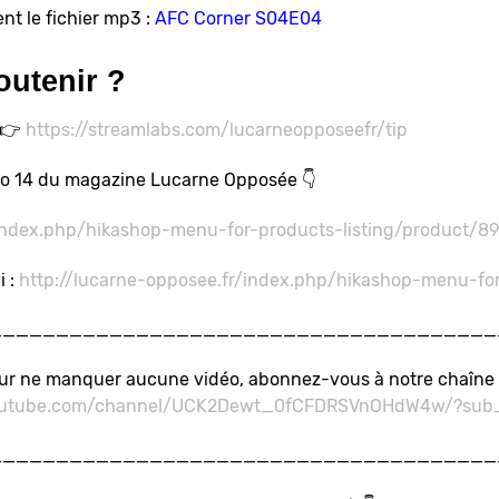
nt le fichier mp3 :
AFC Corner S04E04
outenir ?
 👉
https://streamlabs.com/lucarneopposeefr/tip
o 14 du magazine Lucarne Opposée 👇
/index.php/hikashop-menu-for-products-listing/product/89
i :
http://lucarne-opposee.fr/index.php/hikashop-menu-for
______________________________________
ur ne manquer aucune vidéo, abonnez-vous à notre chaîne 
outube.com/channel/UCK2Dewt_0fCFDRSVnOHdW4w/?sub_
______________________________________