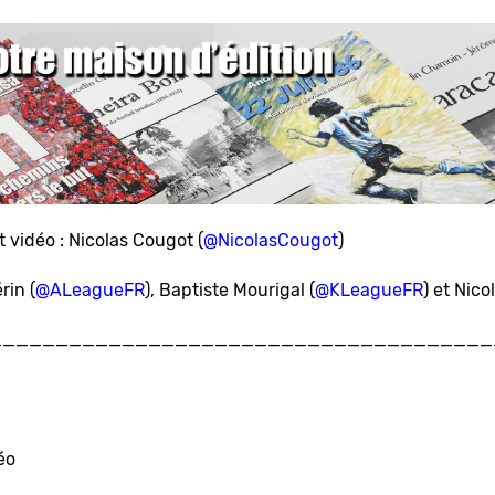
 vidéo : Nicolas Cougot (
@NicolasCougot
)
rin (
@ALeagueFR
), Baptiste Mourigal (
@KLeagueFR
) et Nico
______________________________________
éo