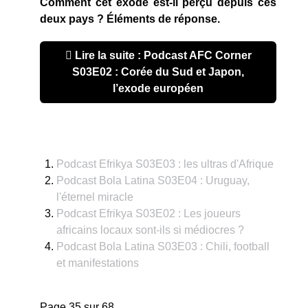
Comment cet exode est-il perçu depuis ces
deux pays ? Éléments de réponse.
Lire la suite : Podcast AFC Corner
S03E02 : Corée du Sud et Japon,
l’exode européen
Podcast Efrikya S03E03 : les ultras d'Afrique
Podcast Bola Latina S03E04 : Uruguay,
l'éternel miracle
Podcast Efrikya S03E02 : Les joueurs
africains locaux sont-ils si médiocres ?
Podcast Bola Latina S03E03 : Chili, football
et manifestations
Page 35 sur 68