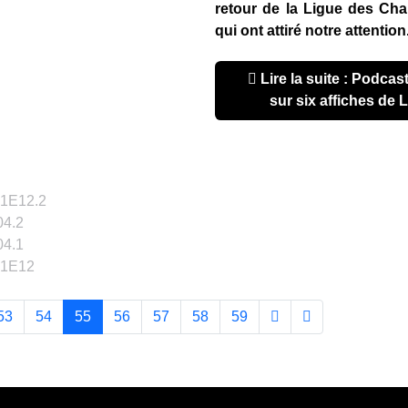
retour de la Ligue des Ch
qui ont attiré notre attention
Lire la suite : Podcast Efrikya S01E05 : Focus
sur six affiches de
01E12.2
04.2
04.1
01E12
53
54
55
56
57
58
59