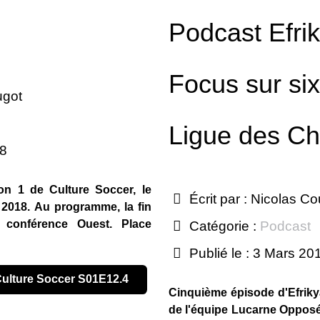
Podcast Efri
Focus sur six
ugot
Ligue des C
18
on 1 de Culture Soccer, le
Écrit par :
Nicolas Co
 2018. Au programme, la fin
 conférence Ouest. Place
Catégorie :
Podcast
Publié le : 3 Mars 20
 Culture Soccer S01E12.4
Cinquième épisode d'Efriky
de l'équipe Lucarne Opposé