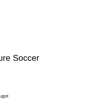
ure Soccer
ugot