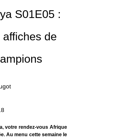
kya S01E05 :
 affiches de
hampions
ugot
18
a, votre rendez-vous Afrique
e. Au menu cette semaine le