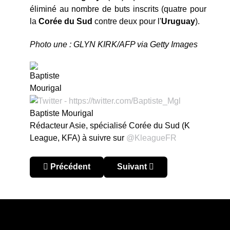
éliminé au nombre de buts inscrits (quatre pour
la
Corée du Sud
contre deux pour l'
Uruguay
).
Photo une : GLYN KIRK/AFP via Getty Images
Baptiste Mourigal
Rédacteur Asie, spécialisé Corée du Sud (K
League, KFA) à suivre sur
@KleagueFR
Article précédent : Corée du Sud 2022 : retour ve
Article suivant : Coupe du M
Précédent
Suivant