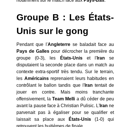
notamment sur le match face aux
Pays-Bas
.
Groupe B : Les
États-
Unis sur le gong
Pendant que l'
Angleterre
se baladait face au
Pays
de
Galles
pour décrocher la première du
groupe (0-3), les
États-Unis
et l'
Iran
se
disputaient la seconde place dans un match au
contexte extra-sportif très tendu. Sur le terrain,
les
Américains
reprenaient leurs habitudes en
contrôlant le ballon tandis que l'
Iran
tentait de
jouer en contre. Mais moins tranchante
offensivement, la
Team
Melli
a dû céder de peu
avant la pause face à Christian Pulisic. L'
Iran
ne
parvenait pas à égaliser pour se qualifier et
laissait sa place aux
États-Unis
(1-0) qui
retrouvent les huitièmes de finale.