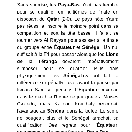
Sans surprise, les
Pays-Bas
n'ont pas tremblé
pour se qualifier en huitièmes de finale en
disposant du
Qatar
(2-0). Le pays hôte n'aura
pas réussi à inscrire le moindre point dans sa
compétition et sort la tête basse. Il fallait se
tourner vers Al Rayyan pour assister à la finale
du groupe entre É
quateur
et
Sénégal
. Un nul
suffisait à
la Tri
pour passer alors que les
Lions
de la Téranga
devaient impérativement
s'imposer pour se qualifier. Plus frais
physiquement, les
Sénégalais
ont fait la
différence sur pénalty juste avant la pause par
Ismaïla Sarr sur pénalty. L'
Équateur
revenait
dans le match à l'heure de jeu grâce à Moises
Caicedo, mais Kalidou Koulibaly redonnait
l'avantage au
Sénégal
dans la foulée. Le score
ne bougeait plus et le Sénégal arrachait sa
qualification. Des regrets pour l'
Équateur
,