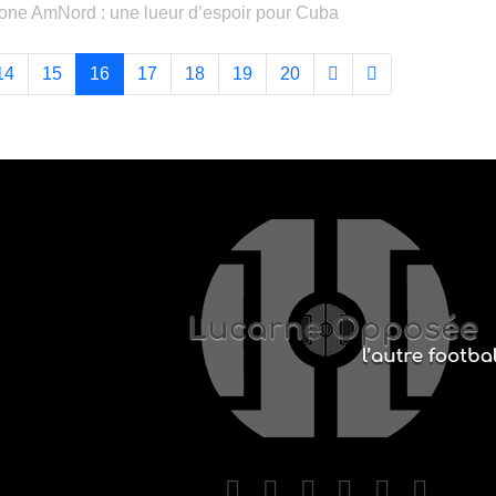
ne AmNord : une lueur d’espoir pour Cuba
14
15
16
17
18
19
20