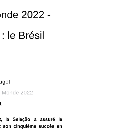
nde 2022 -
 le Brésil
ugot
 Monde 2022
1
, la Seleção a assuré le
t son cinquième succès en