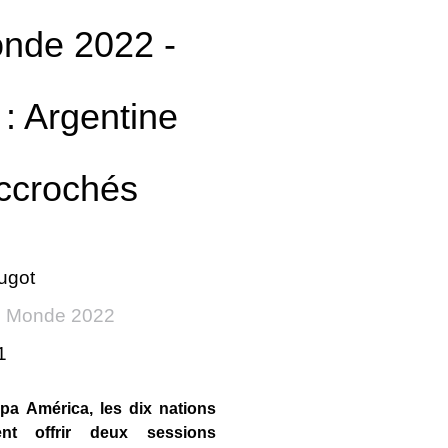
nde 2022 -
: Argentine
ccrochés
ugot
 Monde 2022
1
pa América, les dix nations
ent offrir deux sessions