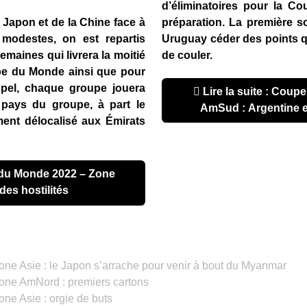
d’éliminatoires pour la 
préparation. La première so
Japon et de la Chine face à
Uruguay céder des points qu
 modestes, on est repartis
de couler.
maines qui livrera la moitié
pe du Monde ainsi que pour
ppel, chaque groupe jouera
Lire la suite : Coupe du Monde 2022 - Zone
 pays du groupe, à part le
AmSud : Argentine 
ment délocalisé aux Émirats
 des hostilités
e Asie : le Japon s’arrache pour venir à bout du Myanmar
ne AmNord : premiers cartons
e Asie : orgie de buts