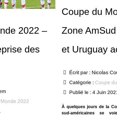
Coupe du Mo
Zone AmSud 
nde 2022 –
et Uruguay a
eprise des
Écrit par :
Nicolas Co
Catégorie :
Coupe du
nem
Publié le : 4 Juin 202
 Monde 2022
À quelques jours de la Co
1
sud-américaines se voi