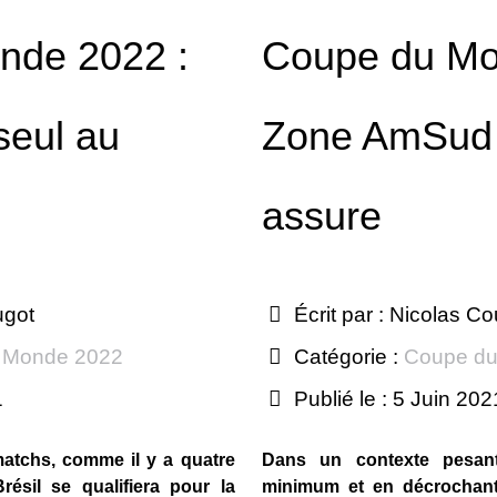
nde 2022 :
Coupe du Mo
seul au
Zone AmSud :
assure
ugot
Écrit par :
Nicolas Co
 Monde 2022
Catégorie :
Coupe du
1
Publié le : 5 Juin 202
matchs, comme il y a quatre
Dans un contexte pesant
résil se qualifiera pour la
minimum et en décrochan