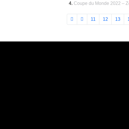
Coupe du Monde 2022 – Zo
11
12
13