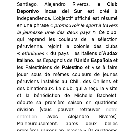
Santiago, Alejandro Riveros, le
Club
est créé à
Deportivo Incas del Sur
Independienca. L’objectif affiché est résumé
en une phrase
« promouvoir le sport à travers
la jeunesse unie des deux pays »
. Ce club,
qui reprend les couleurs de la sélection
péruvienne, rejoint la colonie des clubs
«
ethniques
» du pays : les Italiens d’
Audax
, les Espagnols de l’
et
Italiano
Unión Española
les Palestiniens de
et vise à faire
Palestino
jouer sous de mêmes couleurs de jeunes
péruviens installés au Chili, des Chiliens et
des binationaux. Le club, qui a reçu la visite
et la bénédiction de Michelle Bachelet,
débute sa première saison en quatrième
division (vous pouvez retrouver
notre
entretien
avec Alejandro Riveros).
Malheureusement, après deux belles
premières saisons en Tercera B (la quatrième