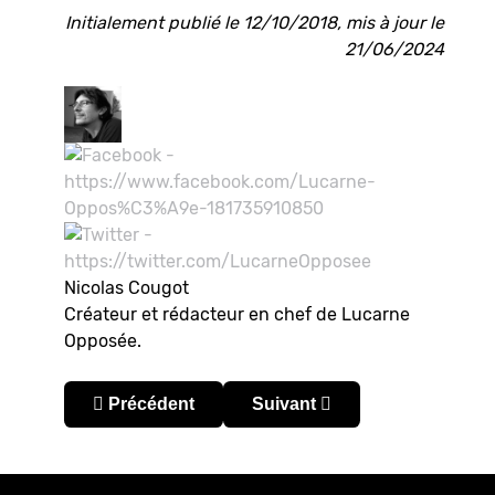
Initialement publié le 12/10/2018, mis à jour le
21/06/2024
Nicolas Cougot
Créateur et rédacteur en chef de Lucarne
Opposée.
Article précédent : Seleção 1982, la mort du fute
Article suivant : Fernandão, 
Précédent
Suivant