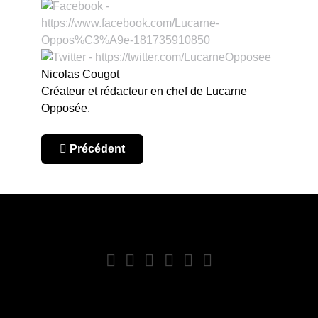
Nicolas Cougot
Créateur et rédacteur en chef de Lucarne
Opposée.
Article précédent : Au cœur de l’América, épisod
Précédent