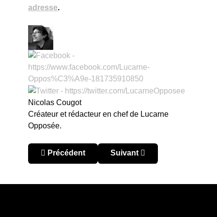
adresse
.
Nicolas Cougot
Créateur et rédacteur en chef de Lucarne
Opposée.
Article précédent : Lucarne asiatique : chassés-
Article suivant : Lucarne asia
Précédent
Suivant