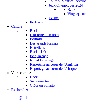
Tournoi Maurice Revello
Jeux Olympiques 2024
Back
Vingt-quatre
Le site
Podcasts
Culture
Back
L'histoire d'un nom
Portraits
Les grands formats
Entretiens
Exclus LO
Pelé, la saga
Ronaldo, la saga
Reportage au cœur de l'América
Reportage au cœur de l'Afrique
Votre compte
Back
Se connecter
Créer un compte
Rechercher