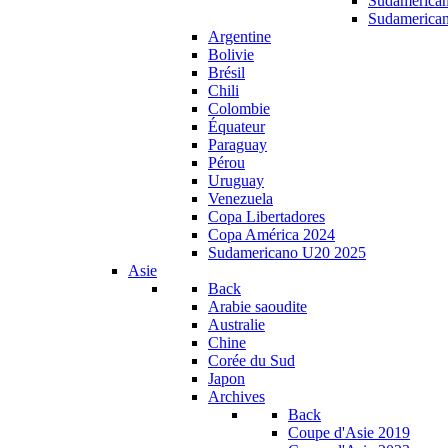
Sudamerica
Sudamerica
Argentine
Bolivie
Brésil
Chili
Colombie
Équateur
Paraguay
Pérou
Uruguay
Venezuela
Copa Libertadores
Copa América 2024
Sudamericano U20 2025
Asie
Back
Arabie saoudite
Australie
Chine
Corée du Sud
Japon
Archives
Back
Coupe d'Asie 2019