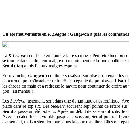
Un été mouvementé en
K League
! Gangwon a pris les commandes, 
La
K League
serait-elle en train de faire sa mue ? Peut-être bien pui
se tourne dans la douleur malgré un recrutement de bonne qualité cet é
Seoul
(0-0) a mis fin aux maigres espoirs.
En revanche,
Gangwon
continue sa saison surprise en prenant les 
concurrent pour s'installer sur le trône, à égalité de point avec
Ulsan
.
les choses en main et a redressé le navire pour continuer de croire au 
gon : au mental !
Les
Steelers
, justement, sont dans une dynamique catastrophique. Ave
place dans le top six. Les
Steelers
accusent sept points de retard sur 
Seoul
a passé un été radieux. Après un début de saison difficile, le cl
Avec un calendrier favorable jusqu'à la scission,
Seoul
pourrait bien 
classement, mais restent toujours dans la course au titre. Elles ont égale