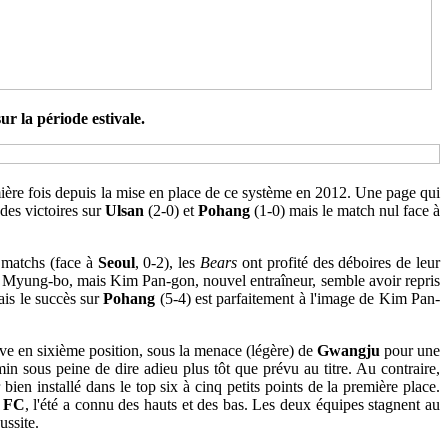
r la période estivale.
ière fois depuis la mise en place de ce système en 2012. Une page qui
des victoires sur
Ulsan
(2-0) et
Pohang
(1-0) mais le match nul face à
 matchs (face à
Seoul
, 0-2), les
Bears
ont profité des déboires de leur
g Myung-bo, mais Kim Pan-gon, nouvel entraîneur, semble avoir repris
ais le succès sur
Pohang
(5-4) est parfaitement à l'image de Kim Pan-
uve en sixième position, sous la menace (légère) de
Gwangju
pour une
in sous peine de dire adieu plus tôt que prévu au titre. Au contraire,
bien installé dans le top six à cinq petits points de la première place.
 FC
, l'été a connu des hauts et des bas. Les deux équipes stagnent au
ussite.