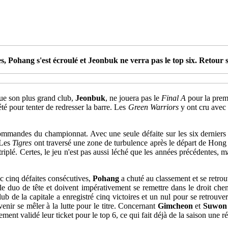
Pohang s'est écroulé et Jeonbuk ne verra pas le top six. Retour su
sque son plus grand club,
Jeonbuk
, ne jouera pas le
Final A
pour la prem
té pour tenter de redresser la barre. Les
Green Warriors
y ont cru avec 
commandes du championnat. Avec une seule défaite sur les six derniers
 Les
Tigres
ont traversé une zone de turbulence après le départ de Hon
triplé. Certes, le jeu n'est pas aussi léché que les années précédentes, m
c cinq défaites consécutives,
Pohang
a chuté au classement et se retro
le duo de tête et doivent impérativement se remettre dans le droit chem
ub de la capitale a enregistré cinq victoires et un nul pour se retrouver 
venir se mêler à la lutte pour le titre. Concernant
Gimcheon
et
Suwon
ment validé leur ticket pour le top 6, ce qui fait déjà de la saison une ré