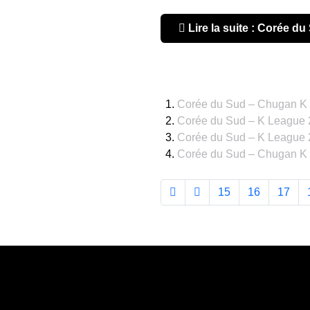
Lire la suite : Corée
Corée du Sud – Chugan K 
Corée du Sud – K League 20
Corée du Sud – K League 20
Corée du Sud – Chugan K L
15
16
17