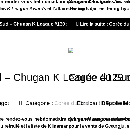
tre rendez-vous hebdomadaire qui revient sur toutes les in
Chugan K League
, c'est v
les
K League Awards
et l'affaire Hwang Ui-jo.
d'ailleurs de Lee Jeong-hyo
du Sud – Chugan K League #130 : Les Bluewings y croient
Lire la suite : Corée 
d – Chugan K League #129 
Corée du Su
ugot
Catégorie :
Corée du Sud
Écrit par :
Baptiste Mo
Publié le
otre rendez-vous hebdomadaire qui revient sur toutes les 
Chugan K League
, c'est v
 retraité et la liste de Klinsmann.
pour la vente de Gwangju, sa