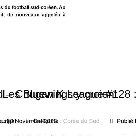
os du football sud-coréen. Au
ent, de nouveaux appelés à
Les Bluewings y croient
 – Chugan K League #128 :
urigal
le : 30 Novembre 2023
Catégorie :
Corée du Sud
Publié