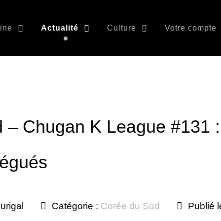
ine
Actualité
Culture
Votre compte
 – Chugan K League #131 :
légués
urigal
Catégorie :
Corée du Sud
Publié 