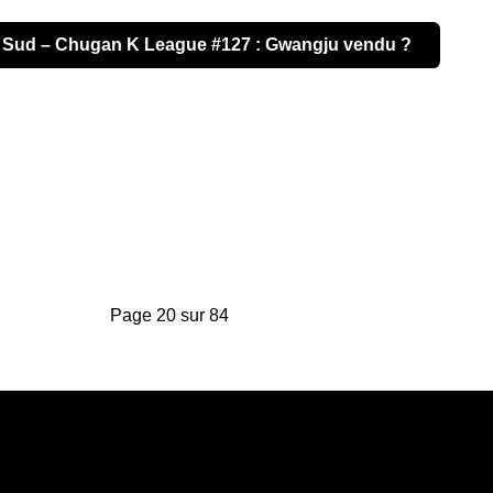
ng
 du Sud – Chugan K League #127 : Gwangju vendu ?
Page 20 sur 84