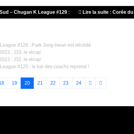
 du Sud – Chugan K League #129 : Bonne semaine pour Poha
Lire la suite : Corée
League #126 : Park Jong-hwan est décédé
23 : J33, le récap'
23 : J32, le récap'
eague #125 : le bal des coachs reprend !
18
19
20
21
22
23
24