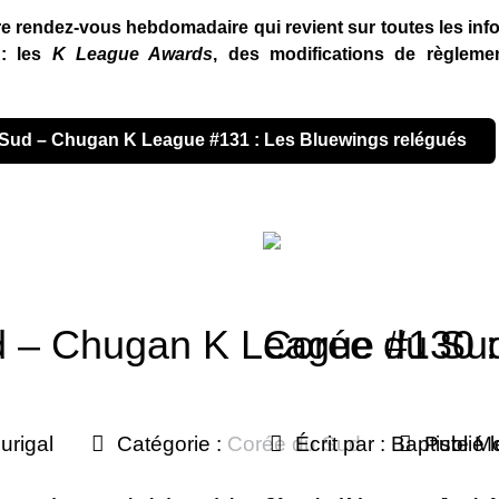
tre rendez-vous hebdomadaire qui revient sur toutes les inf
 : les
K League Awards
, des modifications de règlem
du Sud – Chugan K League #131 : Les Bluewings relégués
 – Chugan K League #130 : 
Corée du Sud
urigal
Catégorie :
Corée du Sud
Écrit par :
Baptiste Mo
Publié 