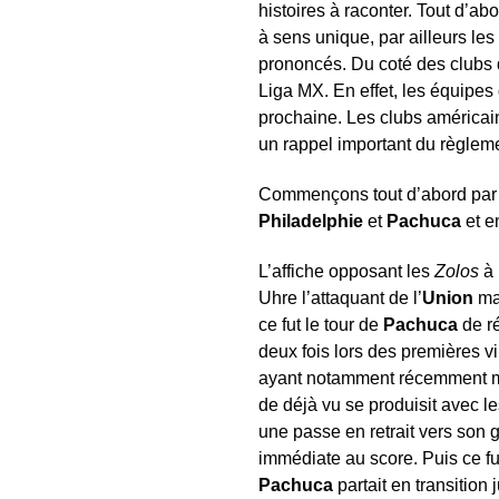
histoires à raconter. Tout d’abo
à sens unique, par ailleurs les
prononcés. Du coté des clubs 
Liga MX. En effet, les équipe
prochaine. Les clubs américains
un rappel important du règlemen
Commençons tout d’abord par les
Philadelphie
et
Pachuca
et e
L’affiche opposant les
Zolos
à
Uhre l’attaquant de l’
Union
man
ce fut le tour de
Pachuca
de ré
deux fois lors des premières v
ayant notamment récemment mis f
de déjà vu se produisit avec l
une passe en retrait vers son 
immédiate au score. Puis ce fu
Pachuca
partait en transition