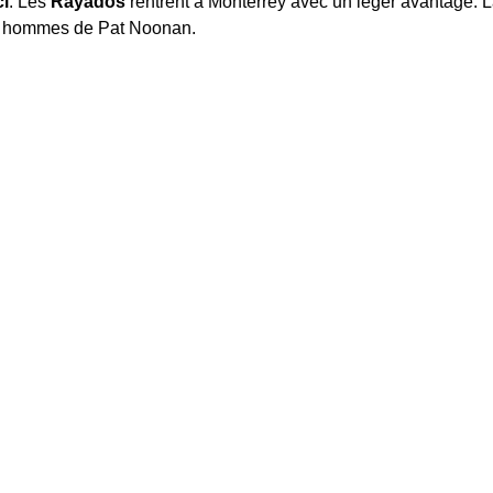
i
. Les
Rayados
rentrent à Monterrey avec un léger avantage.
s hommes de Pat Noonan.