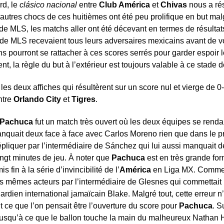
rd, le
clásico nacional
entre
Club América
et
Chivas
nous a ré
 autres chocs de ces huitièmes ont été peu prolifique en but mal
de MLS, les matchs aller ont été décevant en termes de résulta
s de MLS recevaient tous leurs adversaires mexicains avant de 
 pourront se rattacher à ces scores serrés pour garder espoir lo
t, la règle du but à l’extérieur est toujours valable à ce stade d
 deux affiches qui résultèrent sur un score nul et vierge de 0-0
ntre
Orlando City
et
Tigres
.
Pachuca
fut un match très ouvert où les deux équipes se rend
quait deux face à face avec Carlos Moreno rien que dans le pr
pliquer par l’intermédiaire de Sánchez qui lui aussi manquait d
ingt minutes de jeu. À noter que
Pachuca
est en très grande for
in à la série d’invincibilité de l’
América
en Liga MX. Comme 
es mêmes acteurs par l’intermédiaire de Glesnes qui commettait 
gardien international jamaïcain Blake. Malgré tout, cette erreur
t ce que l’on pensait être l’ouverture du score pour
Pachuca
. S
 jusqu’à ce que le ballon touche la main du malheureux Nathan Har