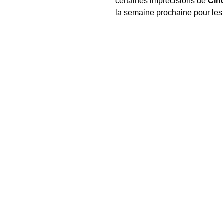
certaines imprécisions de
Cinc
la semaine prochaine pour le