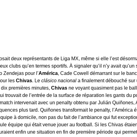
osait deux représentants de Liga MX, même si elle l’est désorma
 deux clubs qu’en termes sportifs. À signaler qu’il n’y avait qu’u
o Zendejas pour l’
América
, Cade Cowell démarrant sur le banc
our les
Chivas
. Le
cl
ásico nacional
a finalement débouché sur
 dix premières minutes,
Chivas
ne voyant quasiment pas le ball
 trouvait de l’entrée de la surface de réparation les gants du p
match intervenait avec un penalty obtenu par Julián Quiñones, Al
uences plus tard. Quiñones transformait le penalty, l’América éta
équipe à domicile, non pas du fait de l’ambiance qui fut exceptio
seule équipe qui était venue jouer au football. Si les Chivas éta
uraient enfin une situation en fin de première période qui permett