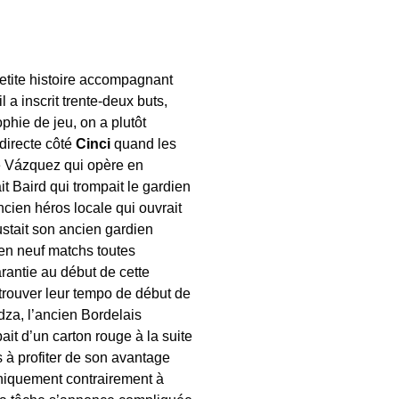
petite histoire accompagnant
l a inscrit trente-deux buts,
hie de jeu, on a plutôt
directe côté
Cinci
quand les
ôle Vázquez qui opère en
it Baird qui trompait le gardien
ancien héros locale qui ouvrait
stait son ancien gardien
 en neuf matchs toutes
rantie au début de cette
etrouver leur tempo de début de
za, l’ancien Bordelais
t d’un carton rouge à la suite
s à profiter de son avantage
niquement contrairement à