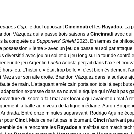
eagues Cup
, le duel opposant
Cincinnati
et les
Rayados
. La 
randon Vázquez qui a passé trois saisons à
Cincinnati
avec qui i
ns la conquête du
Supporters' Shield
2023. En termes de philosop
e possession « lente » avec un jeu de passe au sol par attaque 
s diversifié avec jeu au sol et du jeu long sur la tour de contr
 meneur de jeu Argentin
Lucho
Acosta perçait dans l’axe et trouva
hors-jeu. L’histoire « était trop belle », c’est bien évidement l’
 Meza sur son aile droite. Brandon Vázquez dans la surface aju
aute de main. L’attaquant américain porta son total à sept buts
adaptation expresse dans sa nouvelle équipe qui n’était pas ga
’ouverture du score a fait mal aux locaux qui avaient du mal à r
quement la balle au niveau de la ligne médiane. Aaron Boupend
Andrada. Entré onze minutes auparavant, Rodrigo Aguirre écopai
er pour
Cinci
. Mais ce ne fut pas le tournant,
Cinci
n’arrivant pa
nsemble de la rencontre les
Rayados
a maîtrisé son match tech