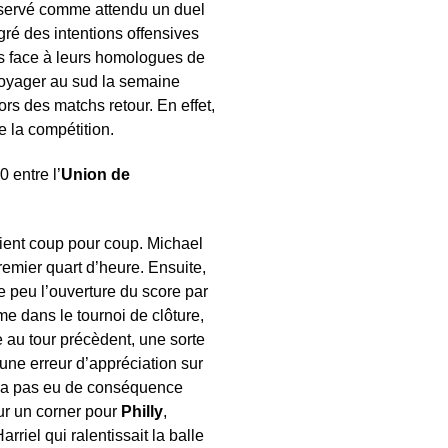
servé comme attendu un duel
gré des intentions offensives
ts face à leurs homologues de
voyager au sud la semaine
rs des matchs retour. En effet,
e la compétition.
 entre l’
Union
de
aient coup pour coup. Michael
emier quart d’heure. Ensuite,
e peu l’ouverture du score par
me dans le tournoi de clôture,
au tour précèdent, une sorte
une erreur d’appréciation sur
 n’a pas eu de conséquence
ur un corner pour
Philly
,
riel qui ralentissait la balle